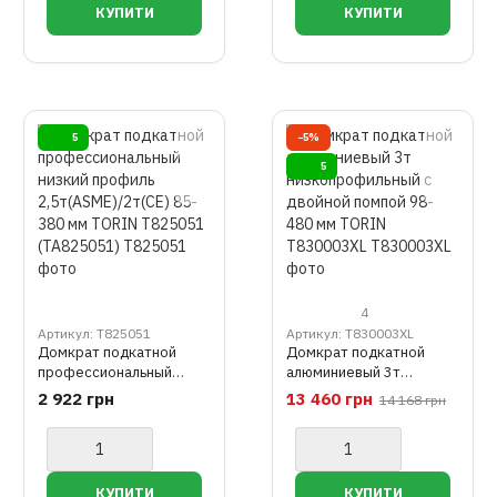
5
−5%
5
4
Артикул: T825051
Артикул: T830003XL
Домкрат подкатной
Домкрат подкатной
профессиональный
алюминиевый 3т
низкий профиль
низкопрофильный с
2 922 грн
13 460 грн
14 168 грн
2,5т(ASME)/2т(CE) 85-
двойной помпой 98-480
380 мм TORIN T825051
мм TORIN T830003XL
(TA825051)