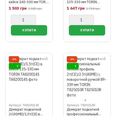
кейсе 140-300 мм TORIN
135-330 мм TORIN
TA820011S
TA820014
1 503 грн
1 647 грн
1 582 грн
1 734 грн
−5%
−5%
5
5
4
Артикул: TA820014S
Артикул: T825010R
Домкрат подкатной
Домкрат подкатной
2т(ASME)/1,5т(CE) в
профессиональный