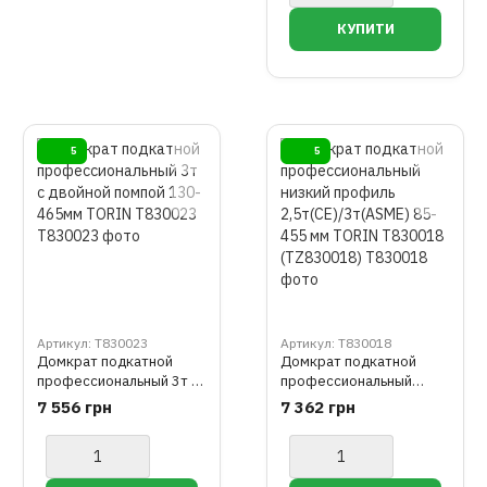
5
5
Артикул: T830023
Артикул: T830018
Домкрат подкатной
Домкрат подкатной
профессиональный 3т с
профессиональный
двойной помпой 130-
низкий профиль
7 556 грн
7 362 грн
465мм TORIN T830023
2,5т(CE)/3т(ASME) 85-
455 мм TORIN T830018
(TZ830018)