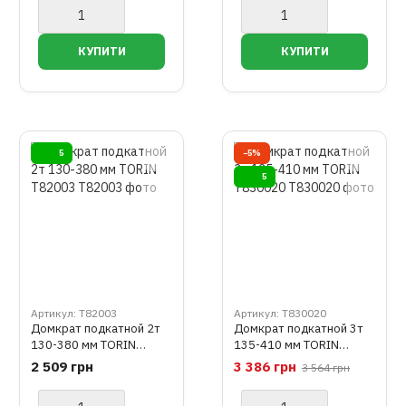
TZ830027H
мм LAUNCH LH-330
5
−5%
5
Артикул: T82003
Артикул: T830020
Домкрат подкатной 2т
Домкрат подкатной 3т
130-380 мм TORIN
135-410 мм TORIN
T82003
T830020
2 509 грн
3 386 грн
3 564 грн