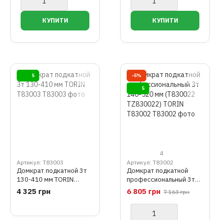
5
−5%
5
4
Артикул: T83003
Артикул: T83002
Домкрат подкатной 3т
Домкрат подкатной
130-410 мм TORIN
профессиональный 3т
T83003
140-520 мм (T830022
4 325 грн
6 805 грн
7 163 грн
TZ830022) TORIN
T83002