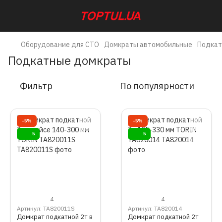
Оборудование для СТО
Домкраты автомобильные
Подкат
Подкатные домкраты
Фильтр
По популярности
−5%
−5%
5
5
4
4
Артикул: TA820011S
Артикул: TA820014
Домкрат подкатной 2т в
Домкрат подкатной 2т