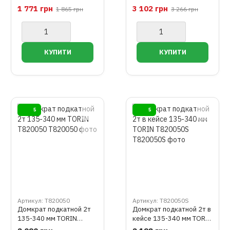
кейсе 135-330 мм TORIN
низкий профиль
1 771 грн
3 102 грн
1 865 грн
3 266 грн
TA820014S
2т(CE)/2.5т(ASME) с
поворотной ручкой 89-
359 мм TORIN T825010R
5
5
Артикул: T820050
Артикул: T820050S
Домкрат подкатной 2т
Домкрат подкатной 2т в
135-340 мм TORIN
кейсе 135-340 мм TORIN
T820050
T820050S