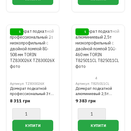
5
5
4
Артикул: TZ830026X
Артикул: T825011CL
Домкрат подкатной
Домкрат подкатной
профессиональный 3т
алюминиевый 2,5т
низкопрофильный с
низкопрофильный с
8 311 грн
9 383 грн
двойной помпой 80-508
двойной помпой 100-
мм TORIN TZ830026X
460 мм TORIN
T825011CL