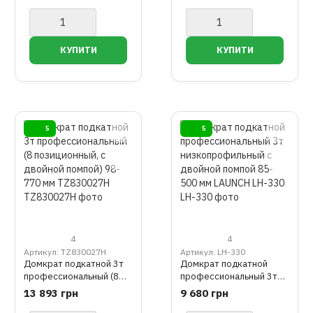
TORIN T830023T
5
5
4
4
Артикул: TZ830027H
Артикул: LH-330
Домкрат подкатной 3т
Домкрат подкатной
профессиональный (8
профессиональный 3т
позиционный, с двойной
низкопрофильный с
13 893 грн
9 680 грн
помпой) 98-770 мм
двойной помпой 85-500