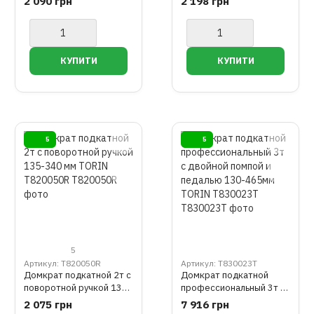
2 090 грн
2 198 грн
5
5
5
Артикул: T820050R
Артикул: T830023T
Домкрат подкатной 2т с
Домкрат подкатной
поворотной ручкой 135-
профессиональный 3т с
340 мм TORIN T820050R
двойной помпой и
2 075 грн
7 916 грн
педалью 130-465мм