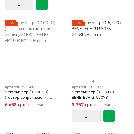
−5%
−5%
4
Артикул: PM1508
Артикул: GT5307B
Мегаомметр (0-100 ГΩ)
Мегаомметр (0-5,5 ГΩ)
(тестер сопротивления
BENETECH GT5307B
изоляции) PROTESTER PM1508
6 653 грн
3 757 грн
7 003 грн
3 955 грн