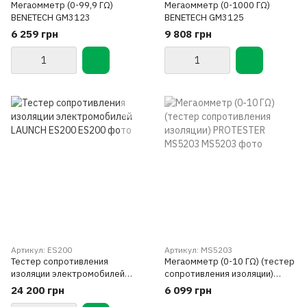
Мегаомметр (0-99,9 ГΩ)
Мегаомметр (0-1000 ГΩ)
BENETECH GM3123
BENETECH GM3125
6 259 грн
9 808 грн
Артикул: ES200
Артикул: MS5203
Тестер сопротивления
Мегаомметр (0-10 ГΩ) (тестер
изоляции электромобилей
сопротивления изоляции)
LAUNCH ES200
PROTESTER MS5203
24 200 грн
6 099 грн