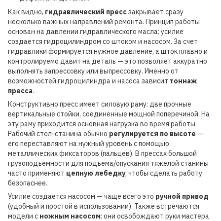
Как видно,
гидравлический пресс
закрывает сразу
несколько важных направлений ремонта. Принцип работы
основан на давлении гидравлического масла: усилие
создается гидроцилиндром со штоком и насосом. За счет
гидравлики формируется нужное давление, а шток плавно и
контролируемо давит на деталь — это позволяет аккуратно
выполнять запрессовку или выпрессовку. Именно от
возможностей гидроцилиндра и насоса зависит
тоннаж
пресса
.
Конструктивно пресс имеет силовую раму: две прочные
вертикальные стойки, соединенные мощной поперечиной. На
эту раму приходится основная нагрузка во время работы.
Рабочий стол-станина обычно
регулируется по высоте
—
его переставляют на нужный уровень с помощью
металлических фиксаторов (пальцев). В прессах большой
грузоподъемности для подъема/опускания тяжелой станины
часто применяют
цепную лебедку
, чтобы сделать работу
безопаснее.
Усилие создается насосом — чаще всего это
ручной привод
(удобный и простой в использовании). Также встречаются
модели с
ножным насосом
: они освобождают руки мастера