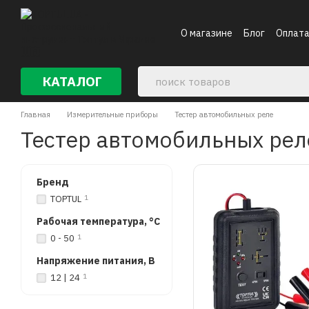
Перейти к основному контенту
О магазине
Блог
Оплата
Контакты
КАТАЛОГ
Главная
Измерительные приборы
Тестер автомобильных реле
Тестер автомобильных рел
Бренд
TOPTUL
1
Рабочая температура, °C
0 - 50
1
Напряжение питания, В
12 | 24
1