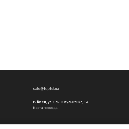
sale@toptul.ua
г. Киев
, ул. Семьи Кульженко, 14
Карта проезда