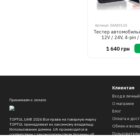
Артикул: EAAE0124
Тестер автомобиль
12V / 24V, 4-pin /
TOPTUL EAAE0
1 640 грн
Клиентам
Вход в личный
Принимаем к оплате
О магазине
Блог
Оплата и дост
TOPTUL.UA© 2026 Все права на товарную марку
TOPTUL принадлежат их законному владельцу.
Обмен и возв
Использование домена .UA производится в
Пользователь
соответствии с законодательством Украины об
охране прав на знаки для товаров и услуг.