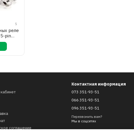
5
ных реле
 5-pin
124
Контактная информация
 кабинет
073 351-93-51
066 351-93-51
096 351-93-51
авка
Перезвонить вам?
рат
Мы в соцсетях
ское соглашение