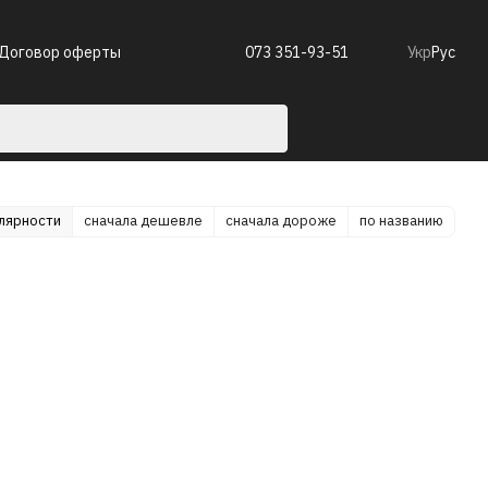
Договор оферты
073 351-93-51
Укр
Рус
улярности
сначала дешевле
сначала дороже
по названию