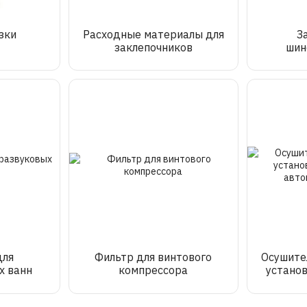
зки
Расходные мaтepиaлы для
З
заклепочников
шин
об
для
Фильтр для винтового
Осушите
х ванн
компрессора
устано
авто