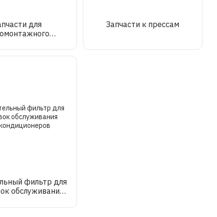
апчасти для
Запчасти к прессам
омонтажного
орудования
льный фильтр для
вок обслуживания
кондиционеров