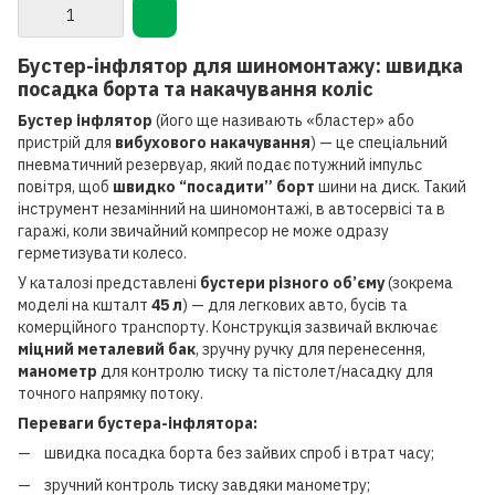
G.I.KRAFT BSTR07L
Бустер-інфлятор для шиномонтажу: швидка
посадка борта та накачування коліс
Бустер інфлятор
(його ще називають «бластер» або
пристрій для
вибухового накачування
) — це спеціальний
пневматичний резервуар, який подає потужний імпульс
повітря, щоб
швидко “посадити” борт
шини на диск. Такий
інструмент незамінний на шиномонтажі, в автосервісі та в
гаражі, коли звичайний компресор не може одразу
герметизувати колесо.
У каталозі представлені
бустери різного об’єму
(зокрема
моделі на кшталт
45 л
) — для легкових авто, бусів та
комерційного транспорту. Конструкція зазвичай включає
міцний металевий бак
, зручну ручку для перенесення,
манометр
для контролю тиску та пістолет/насадку для
точного напрямку потоку.
Переваги бустера-інфлятора:
швидка посадка борта без зайвих спроб і втрат часу;
зручний контроль тиску завдяки манометру;