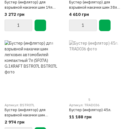
Бустер (инфлятор) для
Бустер (инфлятор) для
взрывной накачки шин 19л
взрывной накачки шин 38л
(SF018) G.I.KRAFT BSTR19L
(SF036) G.I.KRAFT BSTR38L
3 272 грн
4 610 грн
5
Артикул: BSTR07L
Артикул: TRAD036
Бустер (инфлятор) для
Бустер (инфлятор) 45л.
взрывной накачки шин
11 188 грн
легкових автомобилей
2 974 грн
компактный 7л (SF07A)