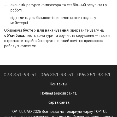
економія ресурсу компресора та стабільний результат у
роботі;
підходить для більшості шиномонтажних задач у
майстерні.
Обираючи
бустер для накачування
, звертайте увагу на
об’єм бака
, якість арматури та зручність керування — так ви
отримаєте надійний інструмент, який помітно прискорює
роботу з колесами.
073 351-93-51
066 351-93-51
096 351-93-51
Контакты
Полная версия сайта
Карта сайта
TOPTUL.UA© 2026 Все права на товарную марку TOPTUL
принадлежат их законному владельцу. Использование домена