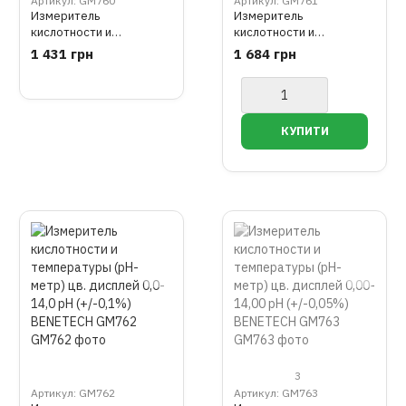
Артикул: GM760
Артикул: GM761
Измеритель
Измеритель
кислотности и
кислотности и
температуры (pH-метр),
температуры (pH-метр),
1 431 грн
1 684 грн
0-14 pH (+/-0,1%)
0-14 pH (+/-0,05%)
BENETECH GM760
BENETECH GM761
3
Артикул: GM762
Артикул: GM763