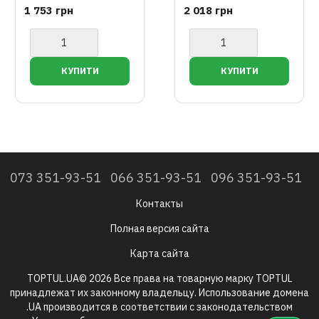
температуры (pH-метр)
температуры (pH-метр)
1 753 грн
2 018 грн
цв дисплей, 0-14 pH
цв дисплей, 0-14 pH
(+/-0,1%) BENETECH
(+/-0,05%) BENETECH
GM768
GM769
073 351-93-51
066 351-93-51
096 351-93-51
Контакты
Полная версия сайта
Карта сайта
TOPTUL.UA© 2026 Все права на товарную марку TOPTUL
принадлежат их законному владельцу. Использование домена
.UA производится в соответствии с законодательством