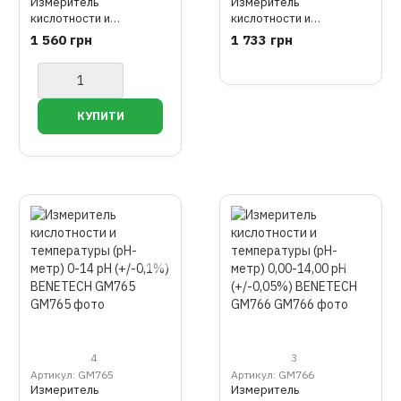
Измеритель
Измеритель
кислотности и
кислотности и
температуры (pH-метр)
температуры (pH-метр)
1 560 грн
1 733 грн
цв. дисплей 0,0-14,0 pH
цв. дисплей 0,00-14,00
(+/-0,1%) BENETECH
pH (+/-0,05%) BENETECH
GM762
GM763
4
3
Артикул: GM765
Артикул: GM766
Измеритель
Измеритель