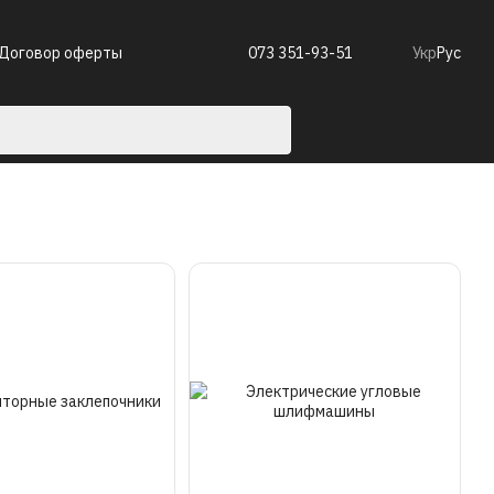
Договор оферты
073 351-93-51
Укр
Рус