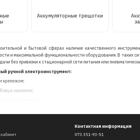
рные
Аккумуляторные трещотки
Акк
ты
з
оительной и бытовой сферах наличие качественного инструмен
ости и максимальной функциональности оборудования. В таких с
ачи без привязки к стационарной сети питания или пневматическ
ый ручной электроинструмент:
м крепежом;
бовых заклепок;
тажа и сверления;
работ;
 крепежа в ограниченном пространстве.
Контактная информация
щества аккумуляторного инструмента
 кабинет
073 351-93-51