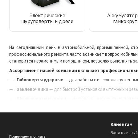
Электрические
Аккумулято
шуруповерты и дрели
гайкокру
На сегодняшний день в автомобильной, промышленной, стр
профессионального ремонта часто возникает вопрос мобильн
становится незаменимым помощником, позволяя выполнять зад
Ассортимент нашей компании включает профессиональн
Гайковерты ударные
— для работы с высоконагруженны
Заклепочники
— для быстрой установки вытяжных и резь
Шуруповерты и дрели
— универсальные решения для мон
Электроотвертки
— компактные устройства для точных 
Электрические трещотки
— для быстрого откручивания
Клиентам
Функциональные особенности и преиму
Вход в личный
Принимаем к оплате