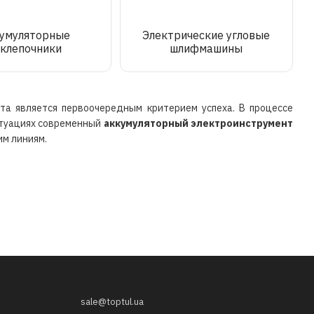
умуляторные
Электрические угловые
аклепочники
шлифмашины
та является первоочередным критерием успеха. В процессе
итуациях современный
аккумуляторный электроинструмент
им линиям.
sale@toptul.ua