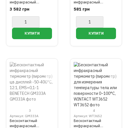
инфракрасный
инфракрасный
бесконтактный
термометр (пирометр)
3 582 грн
581 грн
(пирометр) TOPTUL
цв дисплей -50-400°C,
EABA0155
12:1, EMS=0,95
BENETECH GM333
3
4
Артикул: GM333A
Артикул: WT3652
Бесконтактный
Бесконтактный
инфракрасный
инфракрасный