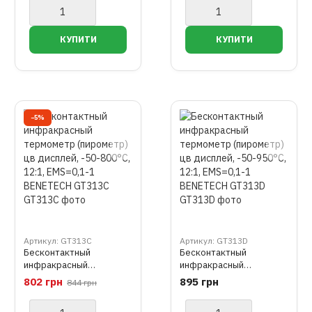
12:1, EMS=0,1-1
12:1, EMS=0,1-1
BENETECH GT313A
BENETECH GT313B
−5%
Артикул: GT313C
Артикул: GT313D
Бесконтактный
Бесконтактный
инфракрасный
инфракрасный
термометр (пирометр)
термометр (пирометр)
802 грн
895 грн
844 грн
цв дисплей, -50-800°C,
цв дисплей, -50-950°C,
12:1, EMS=0,1-1
12:1, EMS=0,1-1