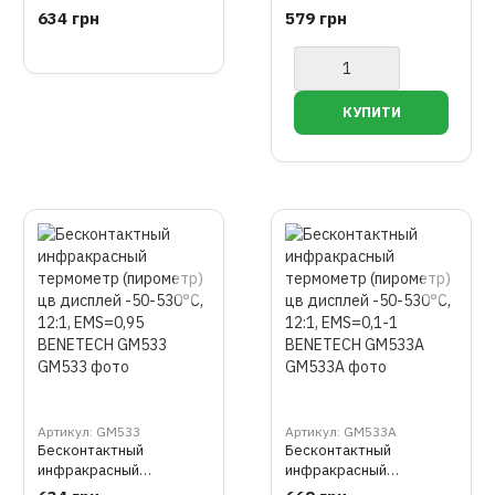
термометр (пирометр)
термометр (пирометр)
634 грн
579 грн
цв дисплей -50-400°C,
для измерения
12:1, EMS=0,1-1
температуры тела или
BENETECH GM333A
поверхности 0~100°C,
WINTACT WT3652
Артикул: GM533
Артикул: GM533A
Бесконтактный
Бесконтактный
инфракрасный
инфракрасный
термометр (пирометр)
термометр (пирометр)