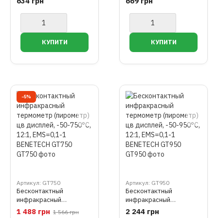
634 грн
669 грн
цв дисплей -50-530°C,
цв дисплей -50-530°C,
12:1, EMS=0,95
12:1, EMS=0,1-1
BENETECH GM533
BENETECH GM533A
−5%
Артикул: GT750
Артикул: GT950
Бесконтактный
Бесконтактный
инфракрасный
инфракрасный
термометр (пирометр)
термометр (пирометр)
1 488 грн
2 244 грн
1 566 грн
цв дисплей, -50-750°C,
цв дисплей, -50-950°C,