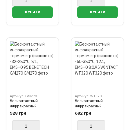
BENETECH GT313C
BENETECH GT313D
Артикул: GM270
Артикул: WT320
Бесконтактный
Бесконтактный
инфракрасный
инфракрасный
термометр (пирометр)
термометр (пирометр)
528 грн
682 грн
-32-280°C, 8:1, EMS=0,95
-50-380°C, 12:1,
BENETECH GM270
EMS=0,8;0,95 WINTACT
WT320