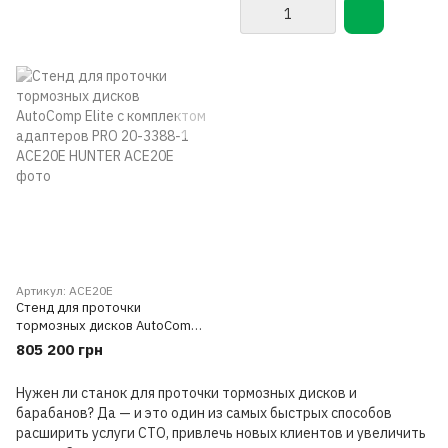
2615-1) HUNTER BL10EL
Артикул: ACE20E
Стенд для проточки
тормозных дисков AutoComp
Elite с комплектом адаптеров
805 200 грн
PRO 20-3388-1 ACE20E
HUNTER
Нужен ли станок для проточки тормозных дисков и
барабанов? Да — и это один из самых быстрых способов
расширить услуги СТО, привлечь новых клиентов и увеличить