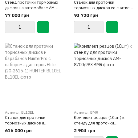
Стенд проточки тормозных
Станок для проточки
дисков на автомобиле AM-
тормозных дисков со снятием
8700
и без снятия с автомобиля AM-
77 000 грн
93 720 грн
983
Артикул: BL10EL
Артикул: BMR
Cтанок для проточки
Комплект резцов (10шт) к
тормозных дисков и
стенду для проточки
барабанов HunterPro c
тормозных дисков AM-
616 000 грн
2 904 грн
набором адаптеров Elite (20-
8700/983