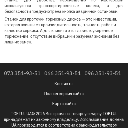
используются транспортировочные колеса, а для
безопасности предусмотрена кнопка аварийной остановки.
Станок для проточки тормозных дисков — это инвестиция,
которая повышает производительность, точность работ и
качество сервиса. А для клиента это главное: уверенное
торможение, отсутствие вибраций и разумная экономия без
лишних замен.
073 351-93-51
066 351-93-51
096 351-93-51
Контакты
Полная версия сайта
Карта сайта
TOPTUL.UA© 2026 Все права на товарную марку TOPTUL
принадлежат их законному владельцу. Использование домена
.UA производится в соответствии с законодательством