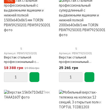
−5%
5
5
Артикул: PBW59250201
Артикул: PBW79250301
Верстак стальной
Верстак стальной
профессиональный с
профессиональный
выдвижными ящиками и
супердлинный с выдвижными
18 388 грн
25 261 грн
19 356 грн
нижней полкой 1500x640x865
ящиками и нижней полкой
мм TORIN PBW59250201
2000x640x865 мм TORIN
PBW79250301