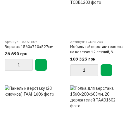
Артикул: TAAA1607
Артикул: TCDB1203
Верстак 1560х710х827мм
Мобильный верстак-тележка
на колесах 12 секций, 3
26 690 грн
открытые полки TOPTUL
109 325 грн
TCDB1203