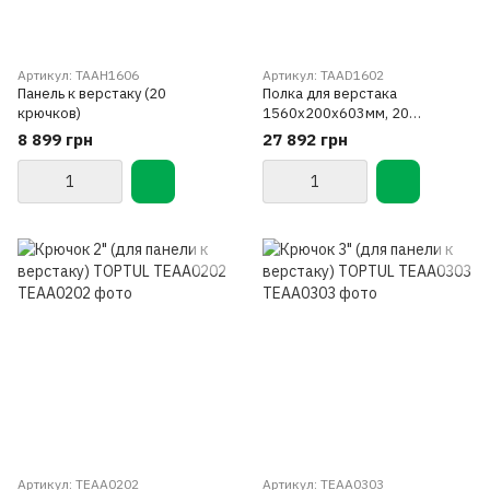
Артикул: TAAH1606
Артикул: TAAD1602
Панель к верстаку (20
Полка для верстака
крючков)
1560х200х603мм, 20
держателей
8 899 грн
27 892 грн
Артикул: TEAA0202
Артикул: TEAA0303