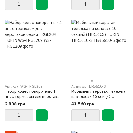
TORIN TRGL209-2
мат на рабочем столе
1524x635x927 мм TORIN
TRGL209
5
Артикул: WS-TRGL209
Артикул: TBR5610-S
Набор колес поворотных 4
Mобильный верстак-тележка
шт. с тормозом для верстаков
на колесах 10 секций
серии TRGL209 TORIN WS-
(TBR560S) TORIN TBR5610-S
2 808 грн
43 560 грн
TRGL209