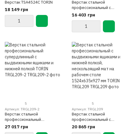
Верстак TSA4524C TORIN
Верстак стальной
профессиональный с
18 149 грн
регулируемой высотой,
16 403 грн
нескользящий мат на рабочем
столе 1524x635x927-1067 мм
TORIN TRGL209-1
5
5
Артикул: TRGL209-2
Артикул: TRGL209
Верстак стальной
Верстак стальной
профессиональный
профессиональный с
супердлинный с выдвижными
выдвижными ящиками и
27 017 грн
20 865 грн
ящиками и нижней полкой
нижней полкой, нескользящий