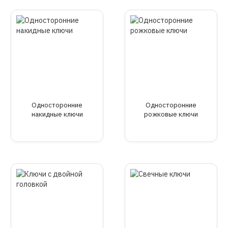
Односторонние
Oднocтopoнниe
накидные ключи
poжкoвыe ключи