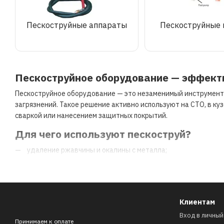
Пескоструйные аппараты
Пескоструйные
Пескоструйное оборудование — эффекти
Пескоструйное оборудование — это незаменимый инструмент д
загрязнений. Такое решение активно используют на СТО, в ку
сваркой или нанесением защитных покрытий.
Для чего используют пескоструй?
удаление ржавчины и окалины с металла;
снятие старого лакокрасочного покрытия;
очистка дисков, рамы, кронштейнов, крепежа и других дет
подготовка поверхности под грунт, краску, порошковую ок
Клиентам
создание нужной шероховатости для лучшей адгезии пок
Вход в личный
Принимаем к оплате