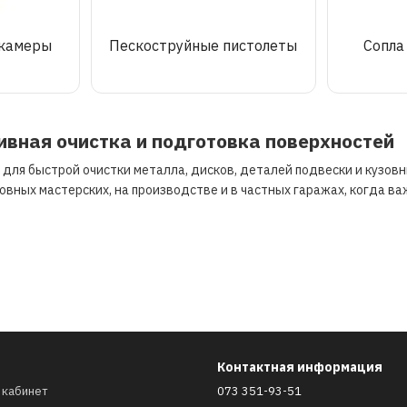
 камеры
Пескоструйные пистолеты
Сопла
вная очистка и подготовка поверхностей
ля быстрой очистки металла, дисков, деталей подвески и кузовны
зовных мастерских, на производстве и в частных гаражах, когда в
алей;
раску;
Контактная информация
рытий.
 кабинет
073 351-93-51