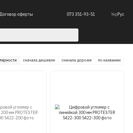
Договор оферты
073 351-93-51
Укр
Рус
улярности
сначала дешевле
сначала дороже
по названию