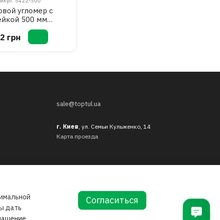
икул: 5422-500
вой угломер с
ейкой 500 мм
STER 5422-500
2 грн
sale@toptul.ua
г. Киев
, ул. Семьи Кульженко, 14
Карта проезда
тимальной
Согласиться
бы дать
лашение
.