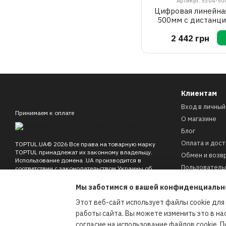
Артикул: 5304-50
Цифровая линейна
500мм с дистанц
дисплеем PROTEST
2 442 грн
500A
Клиентам
Вход в личный
Принимаем к оплате
О магазине
Блог
Оплата и дост
TOPTUL.UA© 2026 Все права на товарную марку
TOPTUL принадлежат их законному владельцу.
Обмен и возв
Использование домена .UA производится в
Пользователь
соответствии с законодательством Украины об
охране прав на знаки для товаров и услуг.
Договор офе
Мы заботимся о вашей конфиденциальн
Контакты
Мобильная версия
Этот веб-сайт использует файлы cookie для
Карта сайта
работы сайта. Вы можете изменить это в на
согласие на использование файлов cookie.