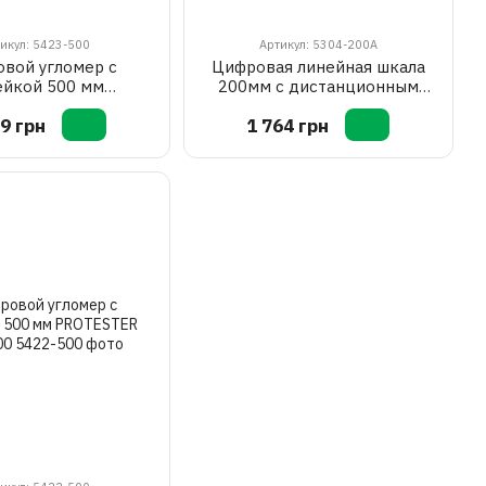
икул: 5423-500
Артикул: 5304-200A
вой угломер с
Цифровая линейная шкала
ейкой 500 мм
200мм с дистанционным
STER 5423-500
дисплеем PROTESTER 5304-
9 грн
1 764 грн
200A