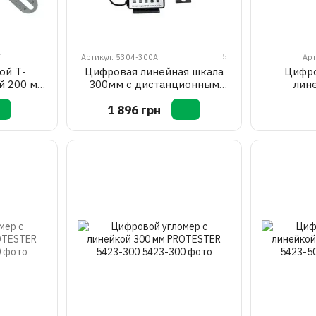
5
T
Артикул: 5304-300A
Арт
ой Т-
Цифровая линейная шкала
Цифро
й 200 мм
300мм с дистанционным
лин
OTESTER
дисплеем PROTESTER 5304-
PROTE
1 896 грн
300A