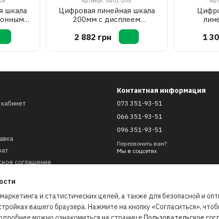
0A
Артикул: 5401-200
Арт
я шкала
Цифровая линейная шкала
Цифро
ионным
200мм с дисплеем
лин
ER 5304-
PROTESTER 5401-200
PROTE
2 882 грн
1 30
Контактная информация
 кабинет
073 351-93-51
066 351-93-51
096 351-93-51
авка
Перезвонить вам?
рат
Мы в соцсетях
ское соглашение
рты
ости
 маркетинга и статистических целей, а также для безопасной и оп
стройках вашего браузера. Нажмите на кнопку «Согласиться», что
 Подробнее можно ознакомиться на странице
Пользовательское сог