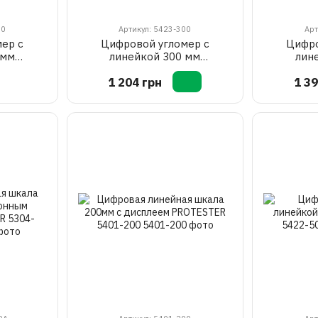
00
Артикул: 5423-300
Арт
ер с
Цифровой угломер с
Цифро
 мм
линейкой 300 мм
лин
3-200
PROTESTER 5423-300
PROTE
1 204 грн
1 39