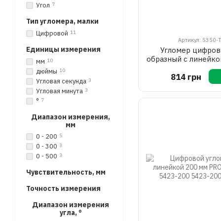
Угол
7
Тип угломера, малки
Цифровой
11
Артикул: 5350-
Единицы измерения
Угломер цифров
образный с линейко
мм
10
0-360° 5350-T PR
дюймы
10
814 грн
Угловая секунда
3
Угловая минута
3
°
7
Диапазон измерения,
мм
0 - 200
5
0 - 300
3
0 - 500
3
Чувствительность, мм
Точность измерения
Диапазон измерения
угла, °