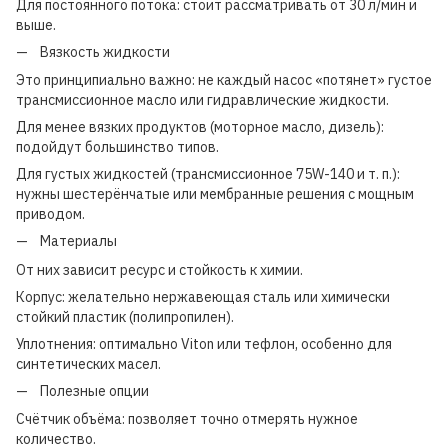
Для постоянного потока: стоит рассматривать от 30 л/мин и
выше.
Вязкость жидкости
Это принципиально важно: не каждый насос «потянет» густое
трансмиссионное масло или гидравлические жидкости.
Для менее вязких продуктов (моторное масло, дизель):
подойдут большинство типов.
Для густых жидкостей (трансмиссионное 75W-140 и т. п.):
нужны шестерёнчатые или мембранные решения с мощным
приводом.
Материалы
От них зависит ресурс и стойкость к химии.
Корпус: желательно нержавеющая сталь или химически
стойкий пластик (полипропилен).
Уплотнения: оптимально Viton или тефлон, особенно для
синтетических масел.
Полезные опции
Счётчик объёма: позволяет точно отмерять нужное
количество.