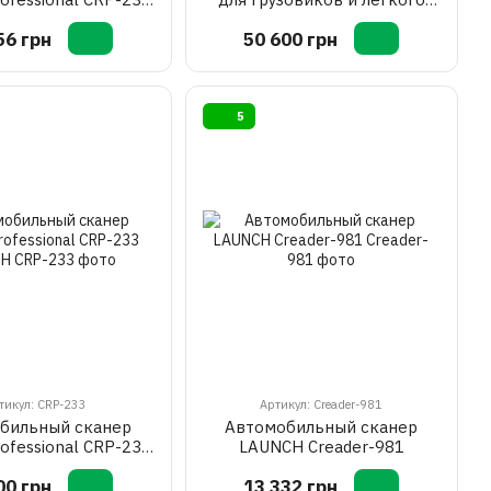
LAUNCH
коммерческого транспорта
56 грн
50 600 грн
для PRO3 (X-431 HDIII)
LAUNCH X-431 HD
SMARTLINK
5
тикул: CRP-233
Артикул: Creader-981
бильный сканер
Автомобильный сканер
rofessional CRP-233
LAUNCH Creader-981
LAUNCH
00 грн
13 332 грн