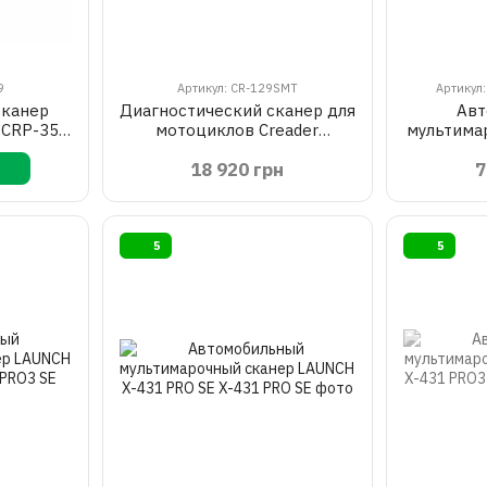
9
Артикул: CR-129SMT
Артикул:
сканер
Диагностический сканер для
Авт
l CRP-359
мотоциклов Creader
мультима
Professional CR-129SMT
электром
18 920 грн
7
LAUNCH
LIN
5
5