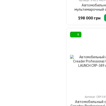
Артикул: X-431 PAD9
Автомобильн
мультимарочный 
LAUNCH (X-431 PAD I
198 000 грн
PAD9 LINK
5
Артикул: CRP-34
Автомобильный 
Creader Professiona