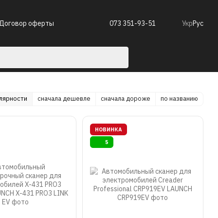
Договор оферты
073 351-93-51
Укр
Рус
улярности
сначала дешевле
сначала дороже
по названию
НОВИНКА
5