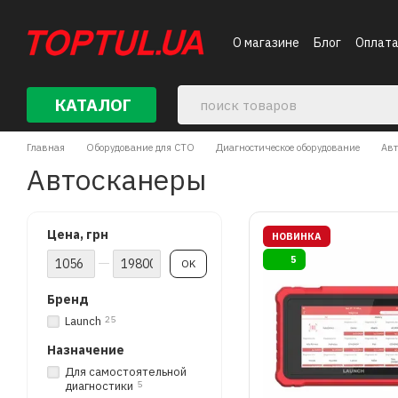
Перейти к основному контенту
О магазине
Блог
Оплата
Контакты
КАТАЛОГ
Главная
Оборудование для СТО
Диагностическое оборудование
Авт
Автосканеры
Цена, грн
НОВИНКА
От Цена, грн
До Цена, грн
5
OK
Бренд
Launch
25
Haзнaчeниe
Для самостоятельной
диагностики
5