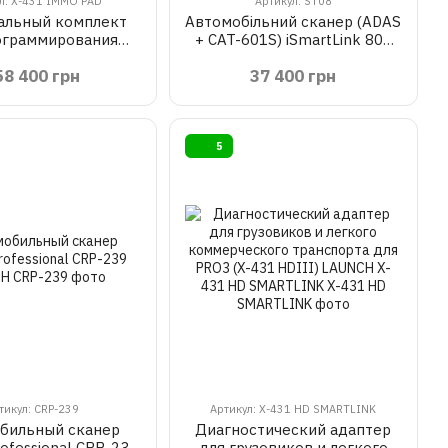
л: X-431 IMMO PAD
Артикул: ST08
альный комплект
Автомобільний сканер (ADAS
ограммирования
+ CAT-601S) iSmartLink 801
 и расширенной
LAUNCH ST08
58 400 грн
37 400 грн
тики автомобиля
 X-431 IMMO PAD
5
тикул: CRP-239
Артикул: X-431 HD SMARTLINK
бильный сканер
Диагностический адаптер
rofessional CRP-239
для грузовиков и легкого