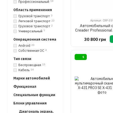
Профессиональный
19
Oблacть пpимeнeния
Грузовой транспорт
3
Артикул: CRP-35
Легковой транспорт
23
Автомобильный 
Грузовое транспорт
2
Creader Professiona
Универсальный
7
LAUNCH
30 800 грн
Oпepaциoннaя cиcтeмa
Android
20
Собственная ОС
4
5
Tип cвязи
Беспроводная
15
Кабель
14
Mapки aвтoмoбилeй
Функциoнaл
Cпeциaльныe функции
Блoки упpaвлeния
Диагональ экрана,