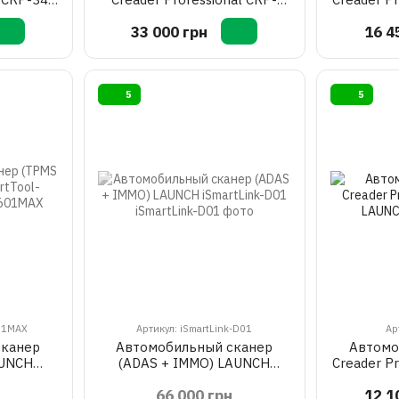
919MAX LAUNCH
33 000 грн
16 4
5
5
601MAX
Артикул: iSmartLink-D01
Ар
сканер
Автомобильный сканер
Автомо
AUNCH
(ADAS + IMMO) LAUNCH
Creader P
1MAX
iSmartLink-D01
66 000 грн
12 1