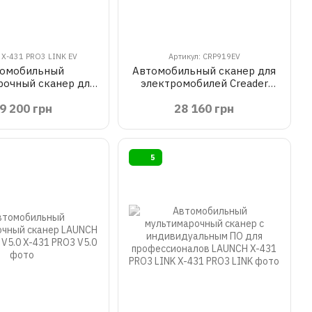
 X-431 PRO3 LINK EV
Артикул: CRP919EV
омобильный
Автомобильный сканер для
рочный сканер для
электромобилей Creader
обилей X-431 PRO3
Professional CRP919EV
9 200 грн
28 160 грн
K EV LAUNCH
LAUNCH
5