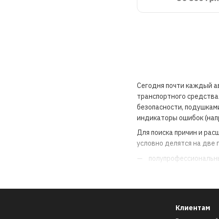
Сегодня почти каждый а
транспортного средства
безопасности, подушками
индикаторы ошибок (нап
Для поиска причин и ра
условно делятся на две 
полупрофессиональн
профессиональные ко
Устройства для личного
мастерских и на крупны
Клиентам
считывать и удалять ош