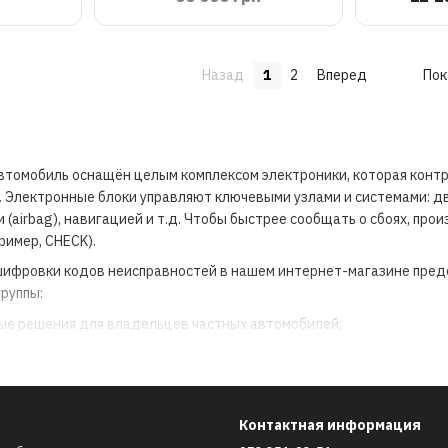
Назад
1
2
Вперед
Пок
втомобиль оснащён целым комплексом электроники, которая контр
. Электронные блоки управляют ключевыми узлами и системами: дв
 (airbag), навигацией и т.д. Чтобы быстрее сообщать о сбоях, п
ример, CHECK).
сшифровки кодов неисправностей в нашем интернет-магазине пред
группы:
ые решения для владельцев частных автомобилей;
мплексы для СТО и сервисных станций.
 использования обычно значительно доступнее по цене, чем профе
х станциях техобслуживания. Полупрофессиональные модели могут
Контактная информация
ибки, отображающиеся на приборной панели, а также контролиров