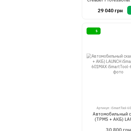
LAUNCH
29 040 грн
5
Артикул: iSmartTool-
Автомобильный 
(TPMS + АКБ) L
iSmartTool-60
30 800 грн