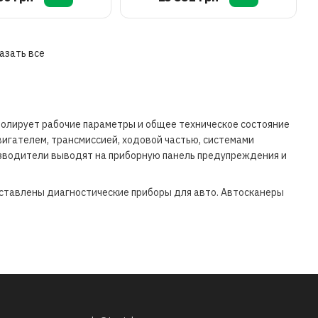
азать все
олирует рабочие параметры и общее техническое состояние
игателем, трансмиссией, ходовой частью, системами
роизводители выводят на приборную панель предупреждения и
ставлены диагностические приборы для авто. Автосканеры
ссиональные мультимарочные сканеры, которые применяют в
 иметь более скромный функционал, однако позволяют
ать базовые параметры работы автомобиля.