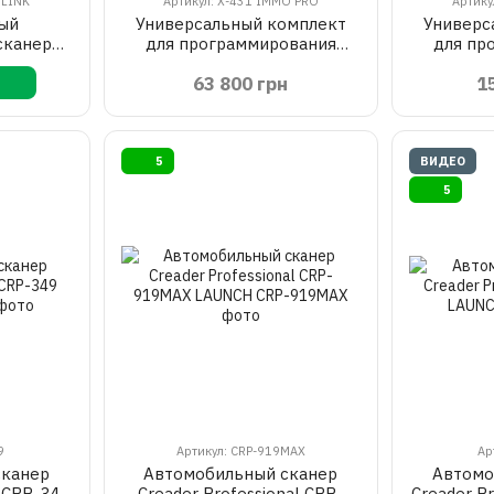
 LINK
Артикул: X-431 IMMO PRO
Артику
ый
Универсальный комплект
Универс
сканер
для программирования
для пр
X) X-431
ключей и базовой
ключей
63 800 грн
1
диагностики автомобиля
диагнос
(2в1) LAUNCH X-431 IMMO
LAUNCH
PRO
5
ВИДЕО
5
9
Артикул: CRP-919MAX
Ар
сканер
Автомобильный сканер
Автомо
l CRP-349
Creader Professional CRP-
Creader P