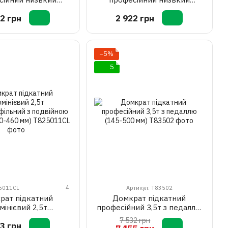
5т (CE) / 3т (ASME)
профіль 2,5т (ASME) / 2т (CE)
2 грн
2 922 грн
 мм (TZ830018)
85-380 мм (TA825051)
−5%
5
4
25011CL
Артикул: T83502
рат підкатний
Домкрат підкатний
мінієвий 2,5т
професійний 3,5т з педаллю
опрофільний з
(145-500 мм)
7 532 грн
3 грн
ю помпою (100-460