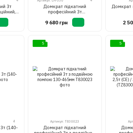
4
4
Артикул: LH-330
Ар
ий 3т
Домкрат підкатний
Домкрат п
ційний, з
професійний 3т
 98-770
низькопрофільний з
9 680 грн
2 50
подвійною помпою 85-500
мм LAUNCH LH-330
5
5
4
Артикул: T830023
Ар
3т (140-
Домкрат підкатний
Домк
професійний 3т з подвійною
профе