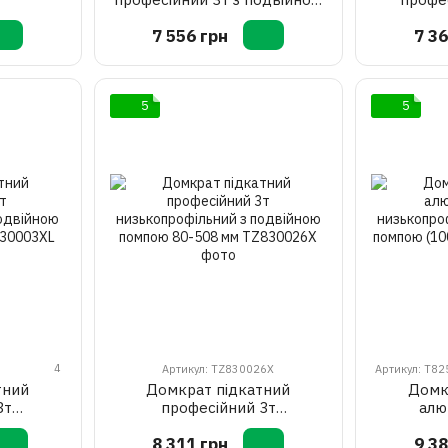
помпою 130-465мм
профіль 2,
7 556 грн
7 36
85-455
5
5
4
Артикул: TZ830026X
Артикул: T8
тний
Домкрат підкатний
Домк
3т
професійний 3т
алю
ий з
низькопрофільний з
низьк
8 311 грн
9 38
 98-480
подвійною помпою 80-508
подвійно