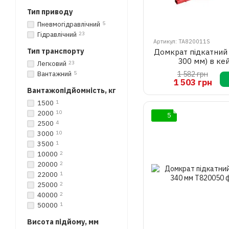
Тип приводу
Пневмогідравлічний
5
Гідравлічний
23
Артикул: TA820011S
Тип транспорту
Домкрат підкатний 
300 мм) в кей
Легковий
23
Вантажний
5
1 582 грн
1 503 грн
Вантажопідйомність, кг
1500
1
2000
10
5
2500
4
3000
10
3500
1
10000
2
20000
2
22000
1
25000
2
40000
2
50000
1
Висота підйому, мм