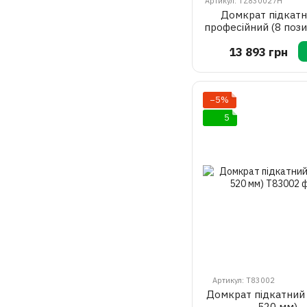
Артикул: TZ830027H
Домкрат підкатн
професійний (8 пози
подвійною помпою)
13 893 грн
мм
−5%
5
Артикул: T83002
Домкрат підкатний 
520 мм)