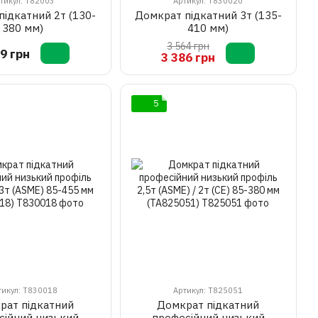
тикул: T82003
Артикул: T830020
ідкатний 2т (130-
Домкрат підкатний 3т (135-
380 мм)
410 мм)
3 564 грн
9 грн
3 386 грн
5
тикул: T830018
Артикул: T825051
рат підкатний
Домкрат підкатний
сійний низький
професійний низький