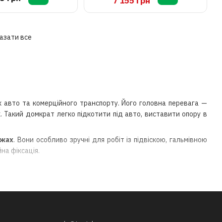
7 155 грн
мм)
азати все
 авто та комерційного транспорту. Його головна перевага —
. Такий домкрат легко підкотити під авто, виставити опору в
ажах
. Вони особливо зручні для робіт із підвіскою, гальмівною
на фіксація.
.
моделі).