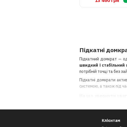
13 460 грн
мм
Підкатні домкра
Підкатний домкрат — од
швидкий і стабільний 
потрібній точці та без з
Підкатні домкрати акти
системою, а також під ча
На що звернути уваг
Вантажопідйомніст
Мінімальна висота 
Клієнтам
Висота підйому
— ви