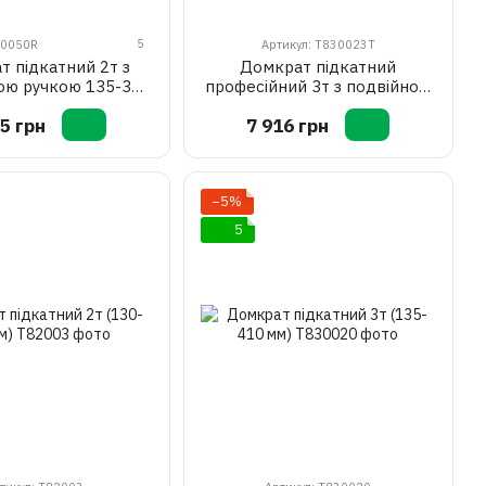
5
20050R
Артикул: T830023T
 підкатний 2т з
Домкрат підкатний
ою ручкою 135-340
професійний 3т з подвійною
мм
помпою і педаллю 130-
5 грн
7 916 грн
465мм
−5%
5