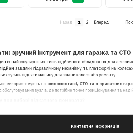
мм
Назад
1
2
Вперед
Пок
ти: зручний інструмент для гаража та СТО
ин із найпопулярніших типів підйомного обладнання для легкових
підйом
завдяки гідравлічному механізму та платформі на колесах
айвих зусиль підняти машину для заміни колеса або ремонту.
вно використовують на
шиномонтажі, СТО та в приватних гар
с обслуговування вузлів, де потрібне точне позиціонування та надій
у при виборі підкатного домкрата?
ь
— найчастіше 2–3 т для легкових авто, 3–5 т для сервісних задач
підхвату
— важливо для авто з низьким кліренсом (низькопрофільні 
Контактна інформація
значає, наскільки високо можна підняти автомобіль.