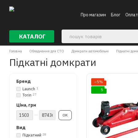
Перейти до основного контенту
Про магазин
Блог
Оплат
КАТАЛОГ
Головна
Обладнання для СТО
Домкрати автомобільні
Підкатні дом
Підкатні домкрати
Бренд
−5%
Launch
1
5
Torin
27
Ціна, грн
Від Ціна, грн
До Ціна, грн
ОК
Вид
Підкатний
28