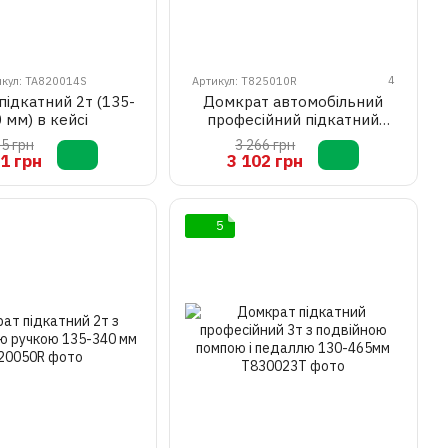
4
икул: TA820014S
Артикул: T825010R
ідкатний 2т (135-
Домкрат автомобільний
 мм) в кейсі
професійний підкатний
низький профіль
65 грн
3 266 грн
2т(CE)/2.5т(ASME) з
1 грн
3 102 грн
поворотною ручкою 89-359
мм
5