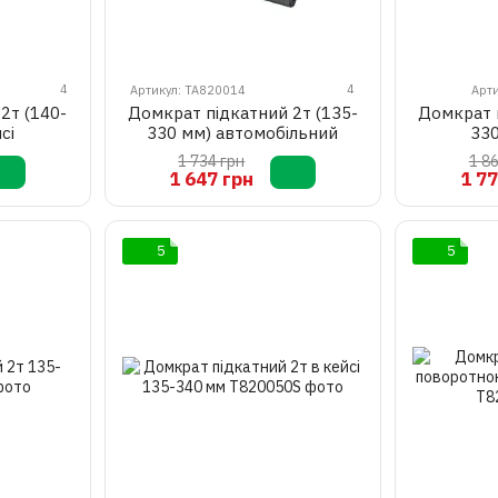
4
4
Артикул: TA820014
Арт
2т (140-
Домкрат підкатний 2т (135-
Домкрат п
сі
330 мм) автомобільний
330
1 734 грн
1 8
1 647 грн
1 77
5
5