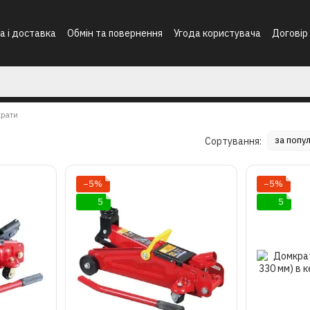
а і доставка
Обмін та повернення
Угода користувача
Договір
крати
за попу
Сортування:
−5%
−5%
5
5