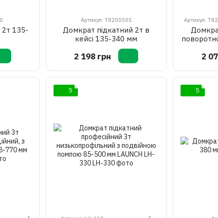
0
Артикул: T820050S
Артикул: T8
 2т 135-
Домкрат підкатний 2т в
Домкрат
кейсі 135-340 мм
поворотн
2 198 грн
2 07
5
5