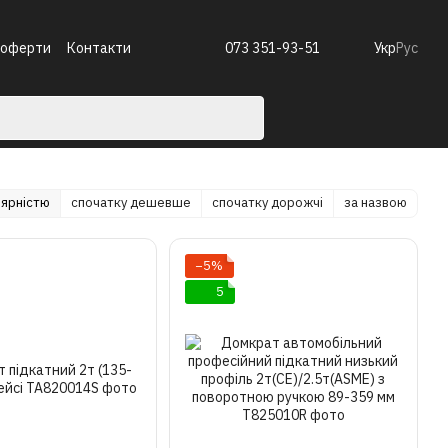
 оферти
Контакти
073 351-93-51
Укр
Рус
лярністю
спочатку дешевше
спочатку дорожчі
за назвою
−5%
5