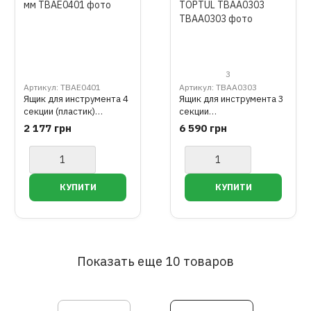
3
Артикул: TBAE0401
Артикул: TBAA0303
Ящик для инструмента 4
Ящик для инструмента 3
секции (пластик)
секции
556x278x270 мм
508(L)x232(W)x302(H)m
2 177 грн
6 590 грн
m TOPTUL TBAA0303
Показать еще 10 товаров