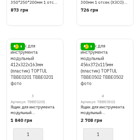
350*250*200мм 1 отсек
300мм 1 отсек (ХЗСО)
(ХЗСО) MTB350-1
ЯЩ300-1 MTB300-1
873 грн
726 грн
8
8
3
4
Артикул: TBBE0201
Артикул: TBBE0502
Ящик для инструмента
Ящик для инструмента
модульный
модульный
412x322x163мм
456x372x115мм
1 840 грн
2 708 грн
(пластик) TOPTUL
(пластик) TOPTUL
TBBE0201
TBBE0502