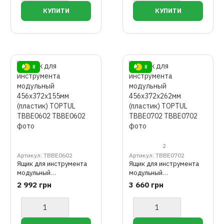
8
8
2
Артикул: TBBE0602
Артикул: TBBE0702
Ящик для инструмента
Ящик для инструмента
модульный
модульный
456x372x155мм
456x372x262мм
2 992 грн
3 660 грн
(пластик) TOPTUL
(пластик) TOPTUL
TBBE0602
TBBE0702