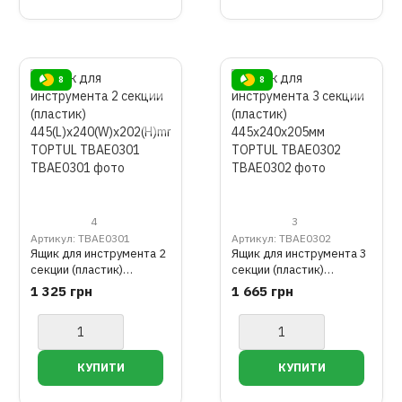
8
8
4
3
Артикул: TBAE0301
Артикул: TBAE0302
Ящик для инструмента 2
Ящик для инструмента 3
секции (пластик)
секции (пластик)
445(L)x240(W)x202(H)m
445x240x205мм TOPTUL
1 325 грн
1 665 грн
m TOPTUL TBAE0301
TBAE0302