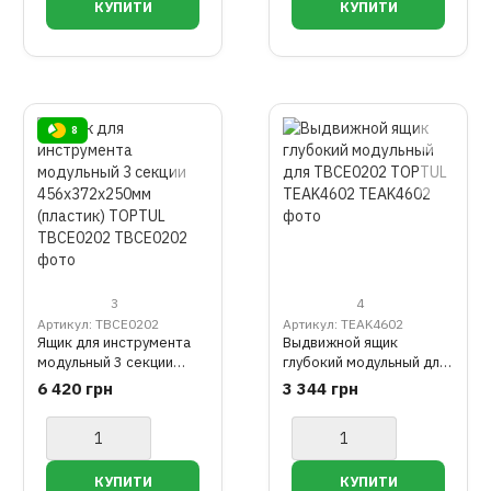
8
3
4
Артикул: TBCE0202
Артикул: TEAK4602
Ящик для инструмента
Выдвижной ящик
модульный 3 секции
глубокий модульный для
456x372x250мм
TBCE0202 TOPTUL
6 420 грн
3 344 грн
(пластик) TOPTUL
TEAK4602
TBCE0202