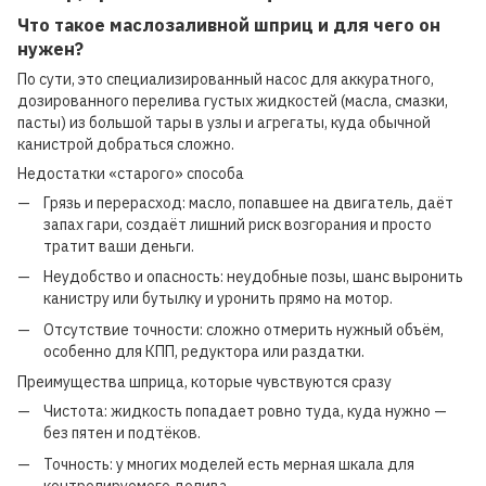
Что такое маслозаливной шприц и для чего он
нужен?
По сути, это специализированный насос для аккуратного,
дозированного перелива густых жидкостей (масла, смазки,
пасты) из большой тары в узлы и агрегаты, куда обычной
канистрой добраться сложно.
Недостатки «старого» способа
Грязь и перерасход: масло, попавшее на двигатель, даёт
запах гари, создаёт лишний риск возгорания и просто
тратит ваши деньги.
Неудобство и опасность: неудобные позы, шанс выронить
канистру или бутылку и уронить прямо на мотор.
Отсутствие точности: сложно отмерить нужный объём,
особенно для КПП, редуктора или раздатки.
Преимущества шприца, которые чувствуются сразу
Чистота: жидкость попадает ровно туда, куда нужно —
без пятен и подтёков.
Точность: у многих моделей есть мерная шкала для
контролируемого долива.