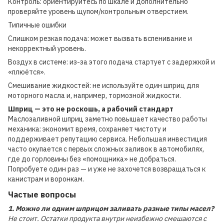
Контроль: ориентируйтесь по шкале и дополнительно
проверяйте уровень щупом/контрольным отверстием.
Типичные ошибки
Слишком резкая подача: может вызвать вспенивание и
некорректный уровень.
Воздух в системе: из-за этого подача стартует с задержкой и
«плюётся».
Смешивание жидкостей: не используйте один шприц для
моторного масла и, например, тормозной жидкости.
Шприц — это не роскошь, а рабочий стандарт
Маслозаливной шприц заметно повышает качество работы
механика: экономит время, сохраняет чистоту и
поддерживает репутацию сервиса. Небольшая инвестиция
часто окупается с первых сложных заливок в автомобилях,
где до горловины без «помощника» не добраться.
Попробуете один раз — и уже не захочется возвращаться к
канистрам и воронкам.
Частые вопросы
1. Можно ли одним шприцом заливать разные типы масел?
Не стоит. Остатки продукта внутри неизбежно смешаются с