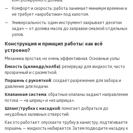
Комфорт и скорость: работа занимает минимум времени и
не требует «акробатики» под капотом.
Универсальность: один инструмент закрывает десятки
задач — от долива масла до заправки смазкой отдельных
узлов.
Конструкция и принцип работы: как всё
устроено?
Механика простая, но очень эффективная. Основные узлы:
Ёмкость (цилиндр/колба)
: резервуар для жидкости, часто
прозрачный и с разметкой.
Поршень с рукояткой
: создаёт разрежение для забора и
давление для подачи.
Клапанная система
: обратные клапаны задают направление
потока — «в шприц» и «из шприца».
Шланг/трубка с насадкой
: помогает добраться до
неудобных заливных отверстий.
Как это работает: опускаете трубку в канистру, подтягиваете
поршень — жидкость набирается. Затем подводите насадку к