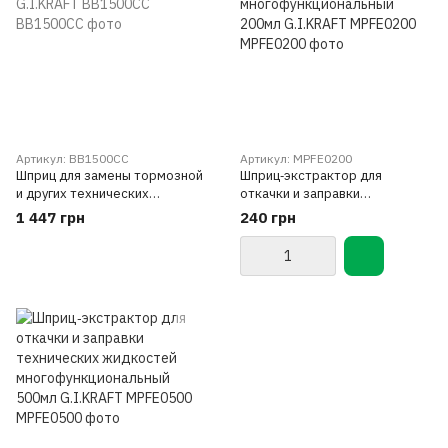
Артикул: BB1500CC
Артикул: MPFE0200
Шприц для замены тормозной
Шприц‑экстрактор для
и других технических
откачки и заправки
жидкостей 1,5л G.I.KRAFT
технических жидкостей
1 447 грн
240 грн
BB1500CC
многофункциональный 200мл
G.I.KRAFT MPFE0200