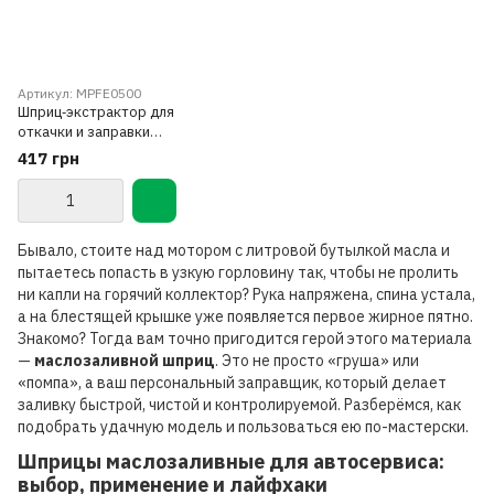
Артикул: MPFE0500
Шприц‑экстрактор для
откачки и заправки
технических жидкостей
417 грн
многофункциональный 500мл
G.I.KRAFT MPFE0500
Бывало, стоите над мотором с литровой бутылкой масла и
пытаетесь попасть в узкую горловину так, чтобы не пролить
ни капли на горячий коллектор? Рука напряжена, спина устала,
а на блестящей крышке уже появляется первое жирное пятно.
Знакомо? Тогда вам точно пригодится герой этого материала
—
маслозаливной шприц
. Это не просто «груша» или
«помпа», а ваш персональный заправщик, который делает
заливку быстрой, чистой и контролируемой. Разберёмся, как
подобрать удачную модель и пользоваться ею по-мастерски.
Шприцы маслозаливные для автосервиса:
выбор, применение и лайфхаки