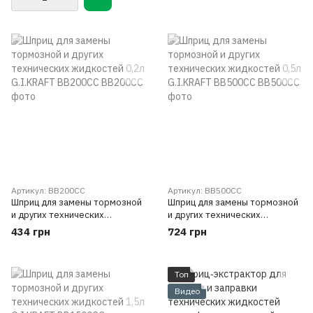
Артикул: BB200CC
Артикул: BB500CC
Шприц для замены тормозной
Шприц для замены тормозной
и других технических
и других технических
жидкостей 0,2л G.I.KRAFT
жидкостей 0,5л G.I.KRAFT
434 грн
724 грн
BB200CC
BB500CC
Топ
Видео