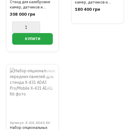
Стенд для калибровки
камер, датчиков и
камер, датчиков и
радаров систем ADAS
180 400 грн
радаров систем ADAS
версия PRO standard
308 000 грн
версия Mobile
Артикул: X-431 ADAS Kit
Набор опциональных