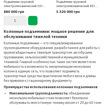
Подъёмник грузовой
Подъёмник грузовой
электромеханический 30т
электромеханический 45т
(мобильные колонны 4шт)
(мобильные колонны 6 шт.)
880 000 грн
1 320 000 грн
PWR-HD75S4 POWERLIFT
PWR-HD75S6 POWERLIFT
Колонные подъемники: мощное решение для
обслуживания тяжелой техники
Колонные подъемники — это специализированное
грузоподъемное оборудование, разработанное для работы с
крупногабаритным и тяжелым транспортом: автобусами,
грузовиками, сельскохозяйственной и муниципальной
техникой. Главной особенностью таких систем является их
мобильность и возможность синхронизации нескольких
колонн в единую сеть, что позволяет поднимать
транспортные средства практически любого веса и длины
без привязки к стационарному фундаменту.
Преимущества использования колонных подъемников
Максимальная грузоподъемность:
объединение
нескольких мобильных стоек позволяет безопасно
обслуживать многотонную технику весом от 20 до 60 тонн