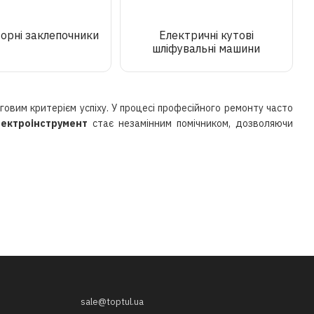
орні заклепочники
Електричні кутові
шліфувальні машини
говим критерієм успіху. У процесі професійного ремонту часто
ектроінструмент
стає незамінним помічником, дозволяючи
sale@toptul.ua