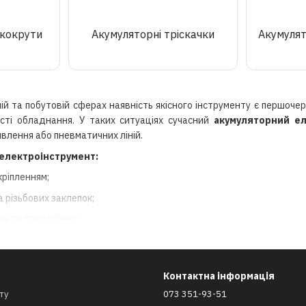
йкокрути
Акумуляторні тріскачки
Акумулят
ній та побутовій сферах наявність якісного інструменту є першочер
сті обладнання. У таких ситуаціях сучасний
акумуляторний ел
влення або пневматичних ліній.
 електроінструмент:
ріпленням;
різьбових заклепок;
жу та свердління;
лення в обмеженому просторі.
Контактна інформація
 акумуляторного інструменту
ту
073 351-93-51