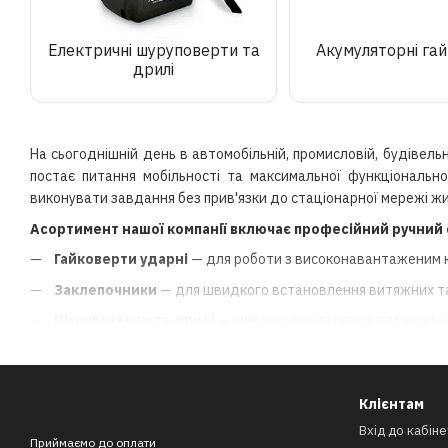
Електричні шуруповерти та
Акумуляторні га
дрилі
На сьогоднішній день в автомобільній, промисловій, будівель
постає питання мобільності та максимальної функціонально
виконувати завдання без прив'язки до стаціонарної мережі жи
Асортимент нашої компанії включає професійний ручний
Гайковерти ударні
— для роботи з високонавантаженим к
Заклепочники
— для швидкого встановлення витяжних та 
Шуруповерти та дрилі
— універсальні рішення для монта
Електровикрутки
— компактні пристрої для точних робіт;
Електричні тріскачки
— для швидкого відкручування кріп
Клієнтам
Функціональні особливості та переваги
Вхід до кабіне
Приймаємо до оплати