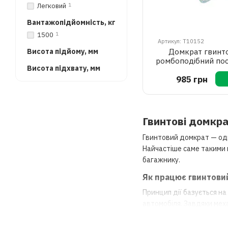
Легковий
1
Вантажопідйомність, кг
1500
1
Артикул: T10152
Висота підйому, мм
Домкрат гвинт
ромбоподібний по
Висота підхвату, мм
1.5т
985 грн
Гвинтові домкра
Гвинтовий домкрат — один
Найчастіше саме такими 
багажнику.
Як працює гвинтови
Принцип дії базується на
автомобіля. Завдяки мех
Переваги гвинтових