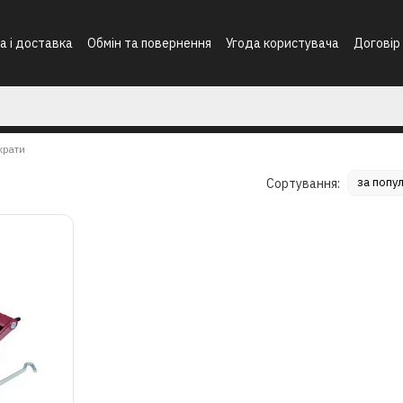
а і доставка
Обмін та повернення
Угода користувача
Договір
крати
за попу
Сортування: