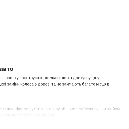
 авто
а просту конструкцію, компактність і доступну ціну.
ої заміни колеса в дорозі та не займають багато місця в
йомна платформа рухається вгору або вниз, забезпечуючи підйом
чи складного обслуговування.