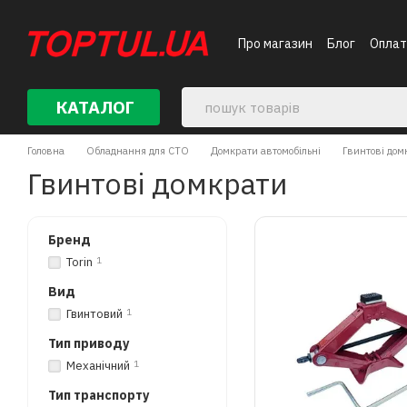
Перейти до основного контенту
Про магазин
Блог
Оплат
КАТАЛОГ
Головна
Обладнання для СТО
Домкрати автомобільні
Гвинтові дом
Гвинтові домкрати
Бренд
Torin
1
Вид
Гвинтовий
1
Тип приводу
Механічний
1
Тип транспорту