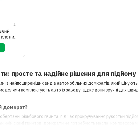
4
овий
силений
ти: просте та надійне рішення для підйому
 із найпоширеніших видів автомобільних домкратів, який цінують з
моделями комплектують авто із заводу, адже вони зручні для швидк
й домкрат?
 обертанні різьбового гвинта: під час прокручування рукоятки під
анічній схемі гвинтові домкрати не потребують масла, компресора 
 домкратів