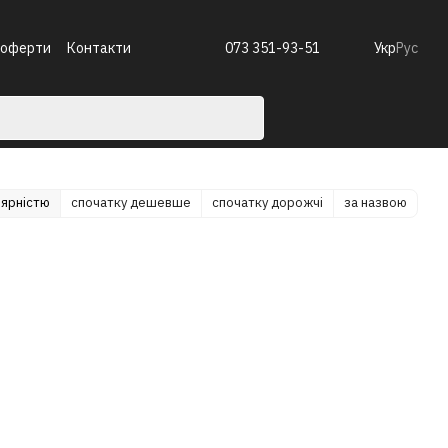
 оферти
Контакти
073 351-93-51
Укр
Рус
лярністю
спочатку дешевше
спочатку дорожчі
за назвою