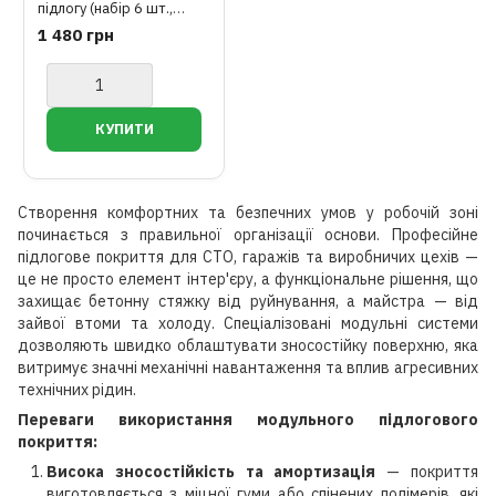
підлогу (набір 6 шт.,
розмір 1 мату -
1 480 грн
60см*60см*2см) TORIN
TRYZW20
Створення комфортних та безпечних умов у робочій зоні
починається з правильної організації основи. Професійне
підлогове покриття для СТО, гаражів та виробничих цехів —
це не просто елемент інтер'єру, а функціональне рішення, що
захищає бетонну стяжку від руйнування, а майстра — від
зайвої втоми та холоду. Спеціалізовані модульні системи
дозволяють швидко облаштувати зносостійку поверхню, яка
витримує значні механічні навантаження та вплив агресивних
технічних рідин.
Переваги використання модульного підлогового
покриття:
Висока зносостійкість та амортизація
— покриття
виготовляється з міцної гуми або спінених полімерів, які