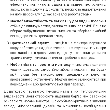
ефективно поглинають удари від падіння інструменту,
захищають підлогу від сколів та знижують навантаження
на ноги персоналу під час тривалої роботи стоячи.
Маслобензостійкість та легкість у догляді
— поверхня
стійка до впливу мастил, палива та іншої автохімії. Вона не
вбирає забруднення, легко миється та зберігає охайний
вигляд протягом тривалого часу.
Протиковзний ефект
— спеціальна фактура верхнього
шару забезпечує надійне зчеплення з взуттям навіть при
попаданні на підлогу вологи, що суттєво знижує ризик
травматизму в умовах активного робочого процесу.
Мобільність та простота монтажу
— система з'єднання
«пазл» дозволяє самостійно зібрати покриття на будь-
якій площі без використання спеціального клею чи
професійного інструменту. Модулі легко замінюються при
пошкодженні або демонтуються при переїзді.
Додатковою перевагою гумових матів є їхні теплоізоляційні
властивості. Вони створюють надійний бар'єр між бетонною
основою та ногами майстра, що особливо критично в зимовий
період. Універсальний дизайн та можливість комбінування