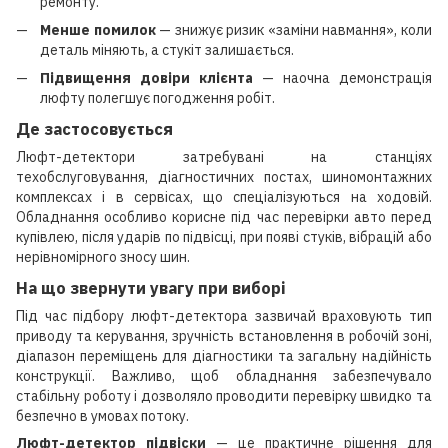
ремонту.
Менше помилок
— знижує ризик «заміни навмання», коли
деталь міняють, а стукіт залишається.
Підвищення довіри клієнта
— наочна демонстрація
люфту полегшує погодження робіт.
Де застосовується
Люфт-детектори затребувані на станціях
техобслуговування, діагностичних постах, шиномонтажних
комплексах і в сервісах, що спеціалізуються на ходовій.
Обладнання особливо корисне під час перевірки авто перед
купівлею, після ударів по підвісці, при появі стуків, вібрацій або
нерівномірного зносу шин.
На що звернути увагу при виборі
Під час підбору люфт-детектора зазвичай враховують тип
приводу та керування, зручність встановлення в робочій зоні,
діапазон переміщень для діагностики та загальну надійність
конструкції. Важливо, щоб обладнання забезпечувало
стабільну роботу і дозволяло проводити перевірку швидко та
безпечно в умовах потоку.
Люфт-детектор підвіски
— це практичне рішення для