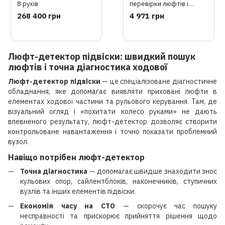
8 рухів
перевірки люфтів і
діагностики підвіски GI-
268 400 грн
4 971 грн
08-0002 G.I.KRAFT
Люфт-детектор підвіски: швидкий пошук
люфтів і точна діагностика ходової
Люфт-детектор підвіски
— це спеціалізоване діагностичне
обладнання, яке допомагає виявляти приховані люфти в
елементах ходової частини та рульового керування. Там, де
візуальний огляд і «похитати колесо руками» не дають
впевненого результату, люфт-детектор дозволяє створити
контрольоване навантаження і точно показати проблемний
вузол.
Навіщо потрібен люфт-детектор
Точна діагностика
— допомагає швидше знаходити знос
кульових опор, сайлентблоків, наконечників, ступичних
вузлів та інших елементів підвіски.
Економія часу на СТО
— скорочує час пошуку
несправності та прискорює прийняття рішення щодо