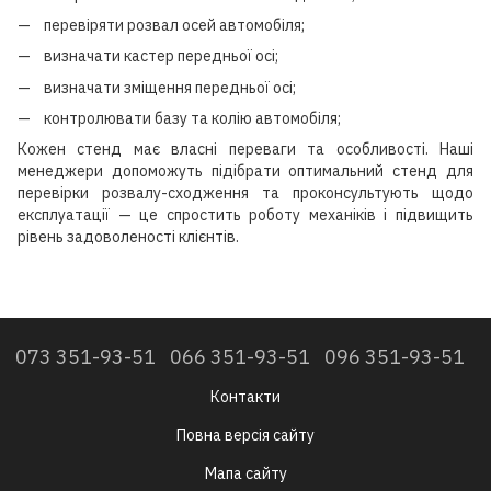
перевіряти розвал осей автомобіля;
визначати кастер передньої осі;
визначати зміщення передньої осі;
контролювати базу та колію автомобіля;
Кожен стенд має власні переваги та особливості. Наші
менеджери допоможуть підібрати оптимальний стенд для
перевірки розвалу-сходження та проконсультують щодо
експлуатації — це спростить роботу механіків і підвищить
рівень задоволеності клієнтів.
073 351-93-51
066 351-93-51
096 351-93-51
Контакти
Повна версія сайту
Мапа сайту