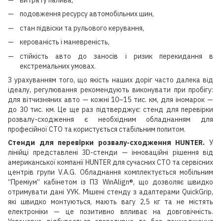
витрату палива,
подовження ресурсу автомобільних шин,
стан підвіски та рульового керування,
керованість і маневреність,
стійкість авто до заносів і ризик перекидання в
екстремальних умовах.
З урахуванням того, що якість наших доріг часто далека від
ідеалу, регулювання рекомендують виконувати при пробігу:
для вітчизняних авто — кожні 10–15 тис. км, для іномарок —
до 30 тис. км. Це ще раз підтверджує: стенд для перевірки
розвалу-сходження є необхідним обладнанням для
професійної СТО та користується стабільним попитом.
Стенди для перевірки розвалу-сходження HUNTER.
У
лінійці представлені 3D-стенди — інноваційні рішення від
американської компанії HUNTER для сучасних СТО та сервісних
центрів групи V.A.G. Обладнання комплектується мобільним
“Преміум” кабінетом із ПЗ WinAlign®, що дозволяє швидко
отримувати дані УУК. Мішені стенду з адаптерами QuickGrip,
які швидко монтуються, мають вагу 2,5 кг та не містять
електроніки — це позитивно впливає на довговічність.