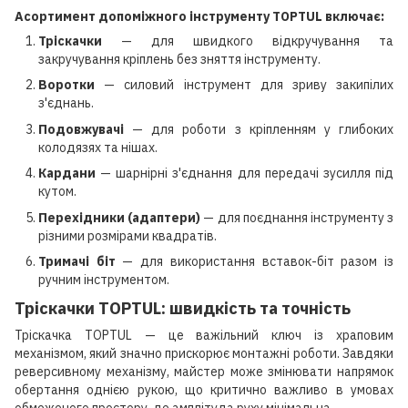
Асортимент допоміжного інструменту TOPTUL включає:
Тріскачки
— для швидкого відкручування та
закручування кріплень без зняття інструменту.
Воротки
— силовий інструмент для зриву закипілих
з'єднань.
Подовжувачі
— для роботи з кріпленням у глибоких
колодязях та нішах.
Кардани
— шарнірні з'єднання для передачі зусилля під
кутом.
Перехідники (адаптери)
— для поєднання інструменту з
різними розмірами квадратів.
Тримачі біт
— для використання вставок-біт разом із
ручним інструментом.
Тріскачки TOPTUL: швидкість та точність
Тріскачка TOPTUL — це важільний ключ із храповим
механізмом, який значно прискорює монтажні роботи. Завдяки
реверсивному механізму, майстер може змінювати напрямок
обертання однією рукою, що критично важливо в умовах
обмеженого простору, де амплітуда руху мінімальна.