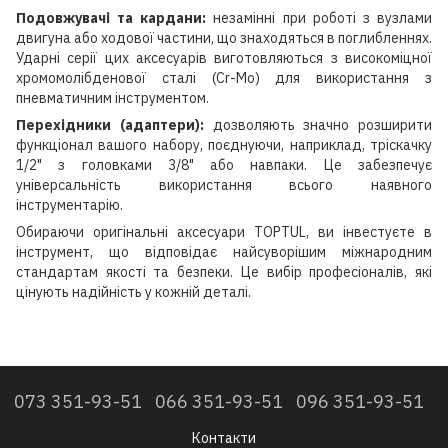
Подовжувачі та кардани:
незамінні при роботі з вузлами
двигуна або ходової частини, що знаходяться в поглибленнях.
Ударні серії цих аксесуарів виготовляються з високоміцної
хромомолібденової сталі (Cr-Mo) для використання з
пневматичним інструментом.
Перехідники (адаптери):
дозволяють значно розширити
функціонал вашого набору, поєднуючи, наприклад, тріскачку
1/2" з головками 3/8" або навпаки. Це забезпечує
універсальність використання всього наявного
інструментарію.
Обираючи оригінальні аксесуари TOPTUL, ви інвестуєте в
інструмент, що відповідає найсуворішим міжнародним
стандартам якості та безпеки. Це вибір професіоналів, які
цінують надійність у кожній деталі.
073 351-93-51
066 351-93-51
096 351-93-51
Контакти