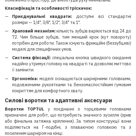
Класифікація та особливості тріскачок:
Приєднувальні квадрати:
доступні всі стандартні
розміри — 1/4", 3/8", 1/2", 3/4" та 1".
Храповий механізм:
кількість зубців варіюється від 24 до
72. Чим більше зубців, тим менший крок (кут повороту)
потрібен для роботи. Також існують фрикційні (беззубцеві)
моделі для специфічних умов.
Система фіксації:
спеціальна кнопка швидкого скидання
надійно утримує головку на квадраті та дозволяє миттєво
її замінити.
Ергономіка:
моделі оснащуються шарнірними головками,
подовженими рукоятками та бензомаслостійким гумовим
покриттям для комфортного хвату.
Силові воротки та адаптивні аксесуари
Воротки TOPTUL
у поєднанні з торцевими головками
призначені для робіт, що потребують значного зусилля (зрив
або фінальна затяжка кріплення). За типом конструкції вони
поділяються на Г-подібні, з плаваючою головкою та з
посиленим шарніром на кінці.