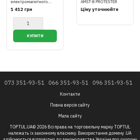
електромагнітного
AMST-B PROTESTER
випромінювання (1-
1 412 грн
Ціну уточнюйте
1999В/м, 0,01-
99,99μT/0,1-999,9mG)
073 351-93-51
066 351-93-51
096 351-93-51
Контакти
Повна версія сайту
Мапа сайту
TOPTUL.UA© 2026 Всі права на торговельну марку TOPTUL
належать їх законному власнику. Використання домену .UA
здійснюється відповідно до законодавства України про охорону