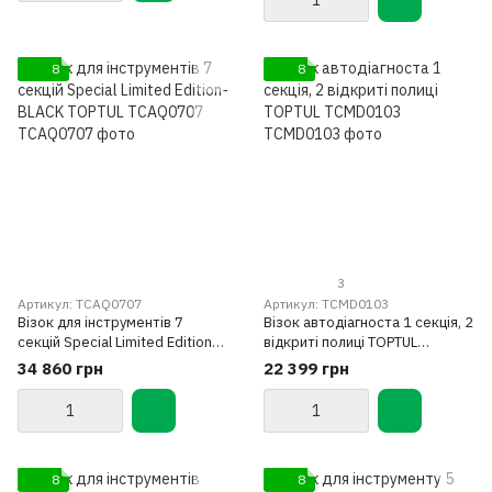
8
8
3
Артикул: TCAQ0707
Артикул: TCMD0103
Візок для інструментів 7
Візок автодіагноста 1 секція, 2
секцій Special Limited Edition-
відкриті полиці TOPTUL
BLACK TOPTUL TCAQ0707
TCMD0103
34 860 грн
22 399 грн
8
8