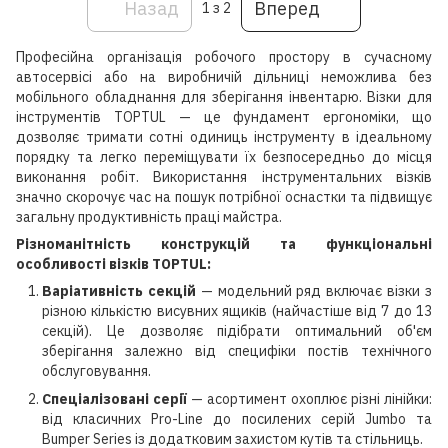
Назад
Вперед
1
з 2
Професійна організація робочого простору в сучасному
автосервісі або на виробничій дільниці неможлива без
мобільного обладнання для зберігання інвентарю. Візки для
інструментів TOPTUL — це фундамент ергономіки, що
дозволяє тримати сотні одиниць інструменту в ідеальному
порядку та легко переміщувати їх безпосередньо до місця
виконання робіт. Використання інструментальних візків
значно скорочує час на пошук потрібної оснастки та підвищує
загальну продуктивність праці майстра.
Різноманітність конструкцій та функціональні
особливості візків TOPTUL:
Варіативність секцій
— модельний ряд включає візки з
різною кількістю висувних ящиків (найчастіше від 7 до 13
секцій). Це дозволяє підібрати оптимальний об'єм
зберігання залежно від специфіки постів технічного
обслуговування.
Спеціалізовані серії
— асортимент охоплює різні лінійки:
від класичних Pro-Line до посилених серій Jumbo та
Bumper Series із додатковим захистом кутів та стільниць.