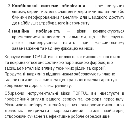
Комбіновані системи зберігання
— крім висувних
ящиків, окремі моделі оснащені відкритими полицями або
бічними перфорованими панелями для швидкого доступу
до найбільш затребуваного інструменту.
Надійна мобільність
— візки комплектуються
промисловими колесами з гальмами, що забезпечують
легке маневрування навіть при максимальному
завантаженні та надійну фіксацію на місці.
Корпуси візків TOPTUL виготовляються з високоякісної сталі
та покриваються зносостійкою порошковою фарбою, що
захищає метал від впливу технічних рідин та корозії.
Продумані напрямні з підшипниками забезпечують плавне
відкриття ящиків, а система центрального замка гарантує
збереження дорогого інструменту.
Обираючи інструментальні візки TOPTUL, ви інвестуєте в
професійний вигляд вашого сервісу та комфорт персоналу.
Можливість вибору моделей у різних кольорових виконаннях
дозволяє витримати корпоративний стиль майстерні,
створюючи сучасне та ефективне робоче середовище.