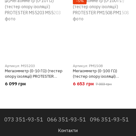
−5%
Артикул: MS5203
Артикул: PM1508
Мегаомметр (0-10 ГΩ) (тестер
Мегаомметр (0-100 ГΩ)
опору ізоляції) PROTESTER
(тестер опору ізоляції)
MS5203
PROTESTER PM1508
6 099 грн
6 653 грн
7 003 грн
073 351-93-51
066 351-93-51
096 351-93-51
Контакти