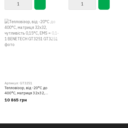
Артикул: GT3251
Тепловізор, від -20°С до
400°С, матриця 32х32,
чутливість 0,15°C, EMS = 0,1-1
10 865 грн
BENETECH GT3251