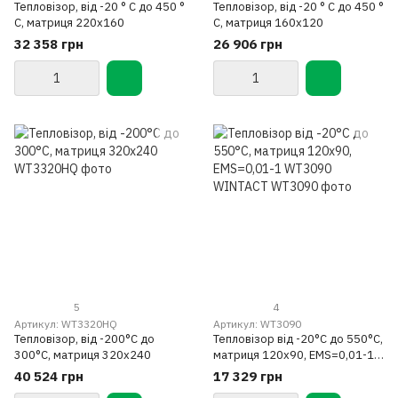
Тепловізор, від -20 ° С до 450 °
Тепловізор, від -20 ° С до 450 °
С, матриця 220х160
С, матриця 160х120
32 358 грн
26 906 грн
5
4
Артикул: WT3320HQ
Артикул: WT3090
Тепловізор, від -200°С до
Тепловізор від -20°С до 550°С,
300°С, матриця 320х240
матриця 120х90, EMS=0,01-1
WT3090 WINTACT
40 524 грн
17 329 грн