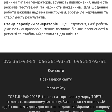
різними типами генераторів, зручність підключення, наявність
режимів тестування та наочність показників. Для щоденної
роботи важливі надійна конструкція, зрозуміле керування та
стабільність результатів.
Стенд перевірки генераторів
— це інструмент, який робить
діагностику прозорою: менше помилок, більше впевненості в
ремонті та стабільний результат для клієнта.
073 351-93-51
066 351-93-51
096 351-93-51
Контакти
Повна версія сайту
Мапа сайту
TOPTUL.UA© 2026 Всі права на торговельну марку TOPTUL
належать їх законному власнику. Використання домену .UA
здійснюється відповідно до законодавства України про охорону
прав на знаки для товарів і послуг.