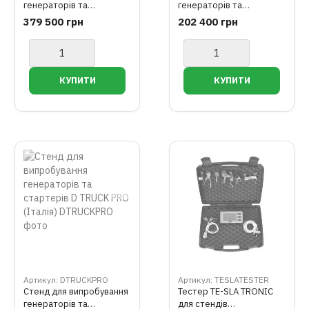
генераторів та
генераторів та
стартерів PROFI EVO
стартерів Spin Banchetto
379 500 грн
202 400 грн
SPIN
Junior Inverter EVO
JUNIOR EVO SPIN
Артикул: DTRUCKPRO
Артикул: TESLATESTER
Стенд для випробування
Тестер TE-SLA TRONIC
генераторів та
для стендів