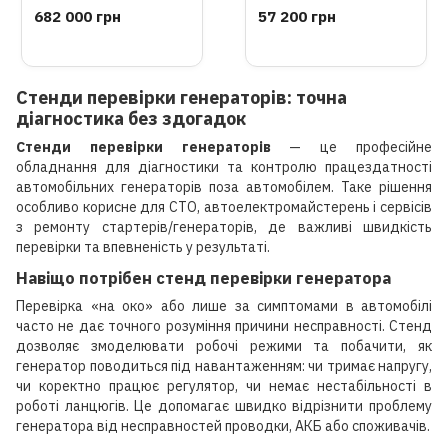
стартерів D TRUCK PRO
випробування
682 000 грн
57 200 грн
(Італія)
генераторів і стартерів
DIGI BENCH (Італія)
Стенди перевірки генераторів: точна
діагностика без здогадок
Стенди перевірки генераторів
— це професійне
обладнання для діагностики та контролю працездатності
автомобільних генераторів поза автомобілем. Таке рішення
особливо корисне для СТО, автоелектромайстерень і сервісів
з ремонту стартерів/генераторів, де важливі швидкість
перевірки та впевненість у результаті.
Навіщо потрібен стенд перевірки генератора
Перевірка «на око» або лише за симптомами в автомобілі
часто не дає точного розуміння причини несправності. Стенд
дозволяє змоделювати робочі режими та побачити, як
генератор поводиться під навантаженням: чи тримає напругу,
чи коректно працює регулятор, чи немає нестабільності в
роботі ланцюгів. Це допомагає швидко відрізнити проблему
генератора від несправностей проводки, АКБ або споживачів.