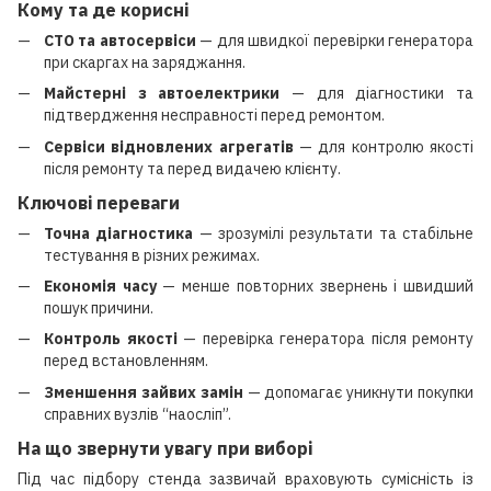
Кому та де корисні
СТО та автосервіси
— для швидкої перевірки генератора
при скаргах на заряджання.
Майстерні з автоелектрики
— для діагностики та
підтвердження несправності перед ремонтом.
Сервіси відновлених агрегатів
— для контролю якості
після ремонту та перед видачею клієнту.
Ключові переваги
Точна діагностика
— зрозумілі результати та стабільне
тестування в різних режимах.
Економія часу
— менше повторних звернень і швидший
пошук причини.
Контроль якості
— перевірка генератора після ремонту
перед встановленням.
Зменшення зайвих замін
— допомагає уникнути покупки
справних вузлів “наосліп”.
На що звернути увагу при виборі
Під час підбору стенда зазвичай враховують сумісність із