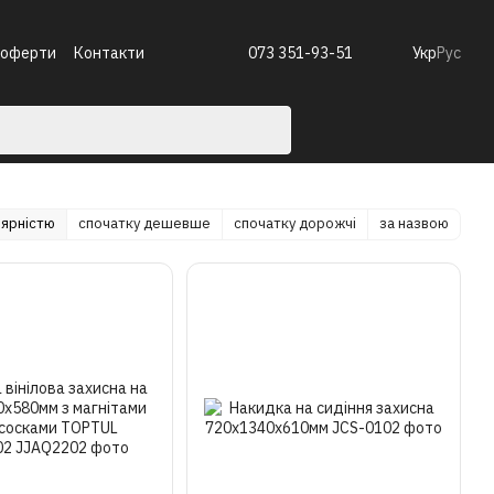
 оферти
Контакти
073 351-93-51
Укр
Рус
лярністю
спочатку дешевше
спочатку дорожчі
за назвою