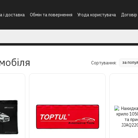
а і доставка
Обмін та повернення
Угода користувача
Договір
мобіля
за попу
Сортування: