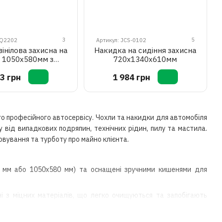
3
5
AQ2202
Артикул: JCS-0102
інілова захисна на
Накидка на сидіння захисна
 1050x580мм з
720х1340х610мм
ми та присосками
3 грн
1 984 грн
TUL JJAQ2202
го професійного автосервісу. Чохли та накидки для автомобіля
 від випадкових подряпин, технічних рідин, пилу та мастила.
овування та турботу про майно клієнта.
0 мм або 1050x580 мм) та оснащені зручними кишенями для
і з міцних матеріалів, що легко очищуються та запобігають
ри проведенні робіт у моторному відсіку.