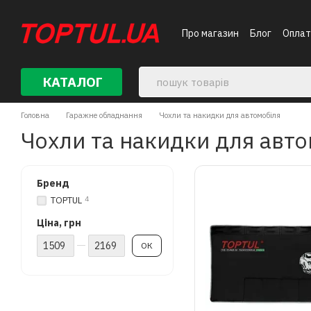
Перейти до основного контенту
Про магазин
Блог
Оплат
КАТАЛОГ
Головна
Гаражне обладнання
Чохли та накидки для автомобіля
Чохли та накидки для авто
Бренд
TOPTUL
4
Ціна, грн
Від Ціна, грн
До Ціна, грн
ОК