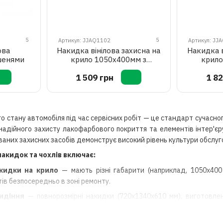
5
5
Артикул: JJAQ1102
Артикул: JJ
ова
Накидка вінілова захисна на
Накидка в
шенями
крило 1050x400мм з
крило
магнітами TOPTUL JJAQ1102
магніта
1 509 грн
1 82
TOP
 стану автомобіля під час сервісних робіт — це стандарт сучасно
адійного захисту лакофарбового покриття та елементів інтер'єру
ваних захисних засобів демонструє високий рівень культури обслуг
акидок та чохлів включає:
акидки на крило
— мають різні габарити (наприклад, 1050x40
тів безпосередньо в зоні ремонту.
сидіння
— повнорозмірні накидки (720x1340x610 мм), виготовлен
 салону робочим одягом майстра.
и на бампер
— забезпечують захист передньої частини автомобіля п