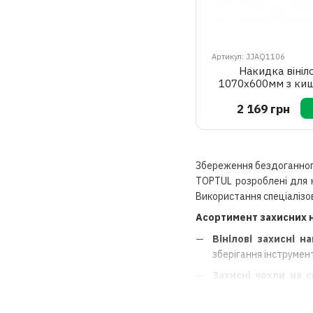
Артикул: JJAQ1106
Накидка вініл
1070х600мм з ки
2 169 грн
Збереження бездоганного
TOPTUL розроблені для н
Використання спеціалізо
Асортимент захисних н
Вінілові захисні н
зберігання інструмен
Захисні чохли на 
забрудненню оббивки
Фронтальні накидк