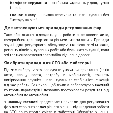
Комфорт керування
— стабільна видимість у дощ, туман
і вночі.
Економія часу
— швидка перевірка та налаштування без
“методу на око”.
Де застосовуються прилади регулювання фар
Таке обладнання підходить для роботи з легковими авто,
комерційним транспортом та різними типами оптики. Прилади
зручні для регулярного обслуговування після заміни ламп,
ремонту підвіски, кузовних робіт або будь-яких ситуацій, коли
змінюється положення автомобіля відносно дороги.
Як обрати прилад для СТО або майстерні
Під час вибору варто врахувати умови використання (потік
авто, площу поста, потребу в мобільності), точність
вимірювання, зручність налаштувань та стабільність фіксації
під час роботи. Важливо, щоб прилад забезпечував наочний
контроль параметрів і дозволяв повторювати результат від
автомобіля до автомобіля.
У нашому каталозі
представлені прилади для регулювання
фар для сервісних задач різного рівня — від щоденної роботи
на СТО до контролю світла в майстерні. Обирайте рішення,