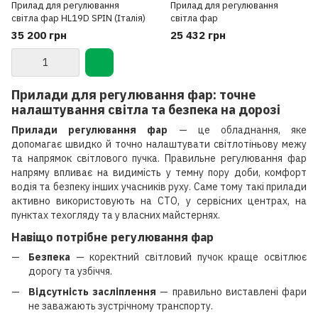
Прилад для регулювання
Прилад для регулювання
світла фар HL19D SPIN (Італія)
світла фар
35 200 грн
25 432 грн
Прилади для регулювання фар: точне
налаштування світла та безпека на дорозі
Прилади регулювання фар
— це обладнання, яке
допомагає швидко й точно налаштувати світлотіньову межу
та напрямок світлового пучка. Правильне регулювання фар
напряму впливає на видимість у темну пору доби, комфорт
водія та безпеку інших учасників руху. Саме тому такі прилади
активно використовують на СТО, у сервісних центрах, на
пунктах техогляду та у власних майстернях.
Навіщо потрібне регулювання фар
Безпека
— коректний світловий пучок краще освітлює
дорогу та узбіччя.
Відсутність засліплення
— правильно виставлені фари
не заважають зустрічному транспорту.