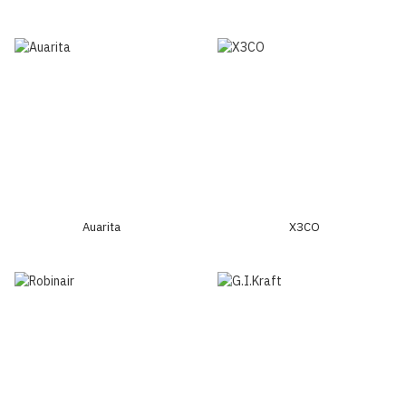
Auarita
ХЗСО