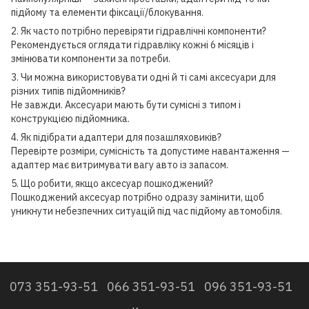
підйому та елементи фіксації/блокування.
2. Як часто потрібно перевіряти гідравлічні компоненти?
Рекомендується оглядати гідравліку кожні 6 місяців і
змінювати компоненти за потреби.
3. Чи можна використовувати одні й ті самі аксесуари для
різних типів підйомників?
Не завжди. Аксесуари мають бути сумісні з типом і
конструкцією підйомника.
4. Як підібрати адаптери для позашляховиків?
Перевірте розміри, сумісність та допустиме навантаження —
адаптер має витримувати вагу авто із запасом.
5. Що робити, якщо аксесуар пошкоджений?
Пошкоджений аксесуар потрібно одразу замінити, щоб
уникнути небезпечних ситуацій під час підйому автомобіля.
073 351-93-51
066 351-93-51
096 351-93-51