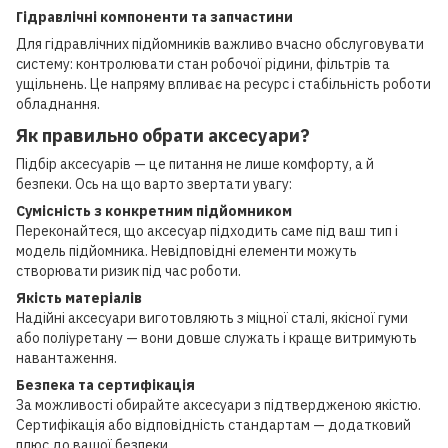
Гідравлічні компоненти та запчастини
Для гідравлічних підйомників важливо вчасно обслуговувати
систему: контролювати стан робочої рідини, фільтрів та
ущільнень. Це напряму впливає на ресурс і стабільність роботи
обладнання.
Як правильно обрати аксесуари?
Підбір аксесуарів — це питання не лише комфорту, а й
безпеки. Ось на що варто звертати увагу:
Сумісність з конкретним підйомником
Переконайтеся, що аксесуар підходить саме під ваш тип і
модель підйомника. Невідповідні елементи можуть
створювати ризик під час роботи.
Якість матеріалів
Надійні аксесуари виготовляють з міцної сталі, якісної гуми
або поліуретану — вони довше служать і краще витримують
навантаження.
Безпека та сертифікація
За можливості обирайте аксесуари з підтвердженою якістю.
Сертифікація або відповідність стандартам — додатковий
плюс до вашої безпеки.