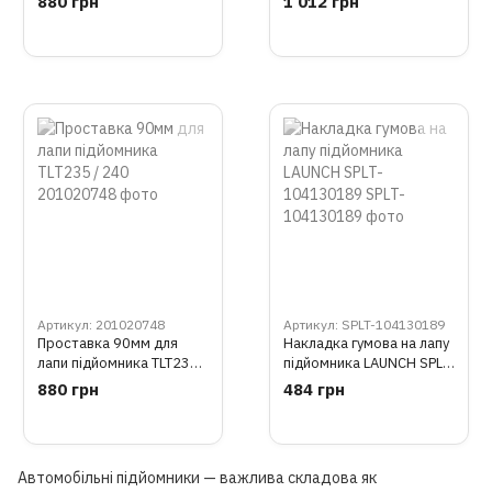
880 грн
1 012 грн
Артикул: 201020748
Артикул: SPLT-104130189
Проставка 90мм для
Накладка гумова на лапу
лапи підйомника TLT235 /
підйомника LAUNCH SPLT-
240
104130189
880 грн
484 грн
Автомобільні підйомники — важлива складова як