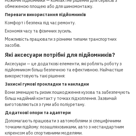
Ножичні підйомники — компактне рішення для сервісів з
обмеженою площею або для шиномонтажу.
Переваги використання підйомників
Комфорт і безпека під час ремонту.
Економія часу та фізичних зусиль.
Можливість працювати з різними типами транспортних
засобів.
Які аксесуари потрібні для підйомників?
Аксесуари — це додаткові елементи, які роблять роботу з
підйомником більш безпечною та ефективною. Найчастіше
використовують такі рішення:
Захисні гумові прокладки та накладки
Вони зменшують ризик пошкодження кузова та забезпечують
більш надійний контакт у точках підхоплення. Зазвичай
виготовляються з гуми або поліуретану.
Додаткові опори та адаптери
Допомагають працювати з автомобілями зі специфічними
точками підйому: позашляховиками, авто з нестандартним
кліренсом або спортивними моделями.