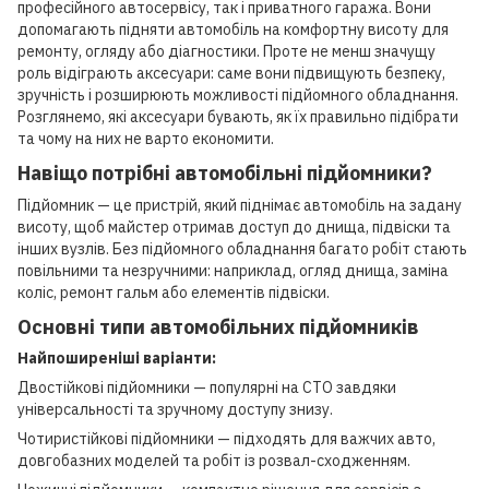
професійного автосервісу, так і приватного гаража. Вони
допомагають підняти автомобіль на комфортну висоту для
ремонту, огляду або діагностики. Проте не менш значущу
роль відіграють аксесуари: саме вони підвищують безпеку,
зручність і розширюють можливості підйомного обладнання.
Розглянемо, які аксесуари бувають, як їх правильно підібрати
та чому на них не варто економити.
Навіщо потрібні автомобільні підйомники?
Підйомник — це пристрій, який піднімає автомобіль на задану
висоту, щоб майстер отримав доступ до днища, підвіски та
інших вузлів. Без підйомного обладнання багато робіт стають
повільними та незручними: наприклад, огляд днища, заміна
коліс, ремонт гальм або елементів підвіски.
Основні типи автомобільних підйомників
Найпоширеніші варіанти:
Двостійкові підйомники — популярні на СТО завдяки
універсальності та зручному доступу знизу.
Чотиристійкові підйомники — підходять для важчих авто,
довгобазних моделей та робіт із розвал-сходженням.