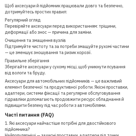
Щоб аксесуари й підйомник працювали довго та безпечно,
дотримуйтесь простих правил:
Регулярний огляд
Перевіряйте аксесуари перед використанням: тріщини,
деформації або знос — причина для заміни.
Очищення та змащення вузлів
Підтримуйте чистоту та за потреби змащуйте рухомі частини
— це зменшує зношування та ризик корозії.
Правильне зберігання
Зберігайте аксесуари у сухому місці, щоб уникнути псування
від вологи та бруду.
Аксесуари для автомобільних підйомників — це важливий
елемент безпечної та продуктивної роботи. Якісні проставки,
адаптери, системи фіксації та регулярне обслуговування
гідравліки допомагають продовжити ресурс обладнання й
підвищити безпеку під час роботи з автомобілями.
Часті питання (FAQ)
1. Які аксесуари найчастіше потрібні для двостійкового
підйомника?
Найпопулярніші — захисні проставки, адаптери під точки